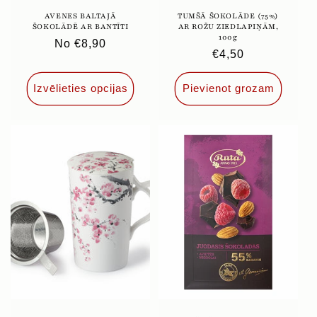
AVENES BALTAJĀ
TUMŠĀ ŠOKOLĀDE (75%)
ŠOKOLĀDĒ AR BANTĪTI
AR ROŽU ZIEDLAPIŅĀM,
100g
Parastā
No €8,90
Parastā
€4,50
cena
cena
Izvēlieties opcijas
Pievienot grozam