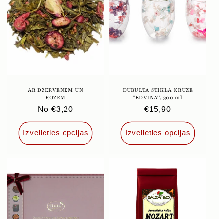
AR DZĒRVENĒM UN
DUBULTĀ STIKLA KRŪZE
ROZĒM
''EDVINA'', 300 ml
Parastā
No €3,20
Parastā
€15,90
cena
cena
Izvēlieties opcijas
Izvēlieties opcijas