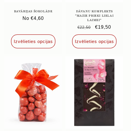
BAVĀRIJAS ŠOKOLĀDE
DĀVANU KOMPLEKTS
''MAZIE PRIEKI LIELAI
Parastā
No €4,60
LAIMEI''
cena
Parastā
Pārdošanas
€19,50
€22,50
cena
cena
Izvēlieties opcijas
Izvēlieties opcijas