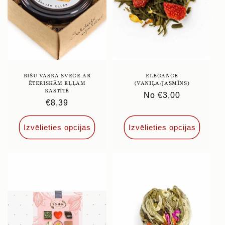
BIŠU VASKA SVECE AR
ELEGANCE
ĒTERISKĀM EĻĻAM
(VANIĻA/JASMĪNS)
KASTĪTĒ
Parastā
No €3,00
Parastā
€8,39
cena
cena
Izvēlieties opcijas
Izvēlieties opcijas