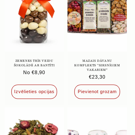
ZEMENES TRĪS VEIDU
MAZAIS DĀVANU
ŠOKOLĀDĒ AR BANTĪTI
KOMPLEKTS ''SIRSNĪGIEM
VAKARIEM''
Parastā
No €8,90
Parastā
€23,30
cena
cena
Izvēlieties opcijas
Pievienot grozam