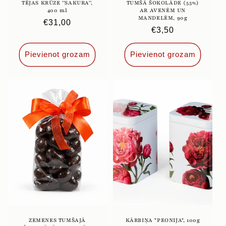
TĒJAS KRŪZE ''SAKURA'',
TUMŠĀ ŠOKOLĀDE (55%)
400 ml
AR AVENĒM UN
MANDELĒM, 90g
Parastā
€31,00
Parastā
€3,50
cena
cena
Pievienot grozam
Pievienot grozam
ZEMENES TUMŠAJĀ
KĀRBIŅA "PEONIJA", 100g