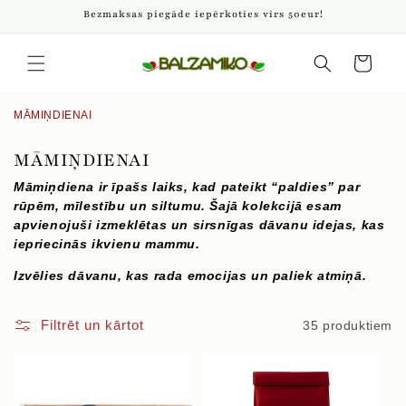
Pāriet
Bezmaksas piegāde iepērkoties virs 50eur!
uz
saturu
Iepirkumu
grozs
MĀMIŅDIENAI
K
MĀMIŅDIENAI
O
Māmiņdiena ir īpašs laiks, kad pateikt “paldies” par
L
rūpēm, mīlestību un siltumu. Šajā kolekcijā esam
apvienojuši izmeklētas un sirsnīgas dāvanu idejas, kas
E
iepriecinās ikvienu mammu.
K
Izvēlies dāvanu, kas rada emocijas un paliek atmiņā.
C
I
Filtrēt un kārtot
35 produktiem
J
A
: