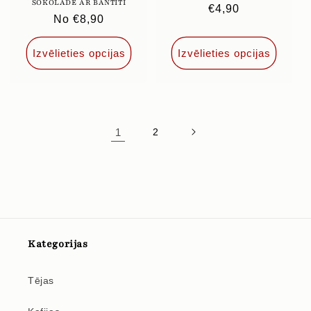
ŠOKOLĀDĒ AR BANTĪTI
Parastā
€4,90
Parastā
No €8,90
cena
cena
Izvēlieties opcijas
Izvēlieties opcijas
1
2
Kategorijas
Tējas