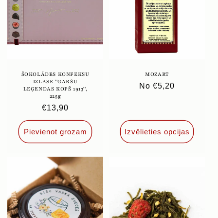
ŠOKOLĀDES KONFEKSU
MOZART
IZLASE ''GARŠU
Parastā
No €5,20
LEĢENDAS KOPŠ 1913'',
225g
cena
Parastā
€13,90
cena
Pievienot grozam
Izvēlieties opcijas