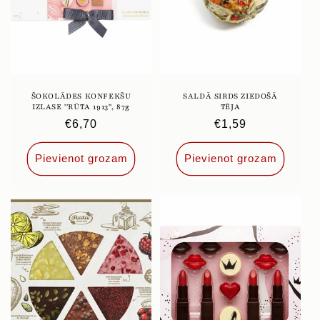
ŠOKOLĀDES KONFEKŠU
SALDĀ SIRDS ZIEDOŠĀ
IZLASE ''RŪTA 1913'', 87g
TĒJA
Parastā
€6,70
Parastā
€1,59
cena
cena
Pievienot grozam
Pievienot grozam