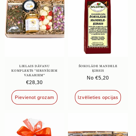
LIELAIS DĀVANU
ŠOKOLĀDE MANDELE
KOMPLEKTS ''SIRSNĪGIEM
ĶIRSIS
VAKARIEM''
Parastā
No €5,20
Parastā
€28,30
cena
cena
Pievienot grozam
Izvēlieties opcijas