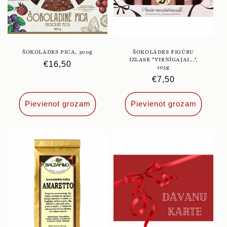
ŠOKOLĀDES PICA, 300g
ŠOKOLĀDES FIGŪRU
IZLASE "VIENĪGAJAI...",
Parastā
€16,50
105g
cena
Parastā
€7,50
cena
Pievienot grozam
Pievienot grozam