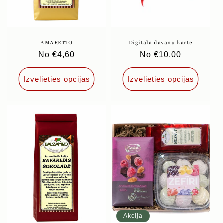
AMARETTO
Digitāla dāvanu karte
Parastā
No €4,60
Parastā
No €10,00
cena
cena
Izvēlieties opcijas
Izvēlieties opcijas
Akcija