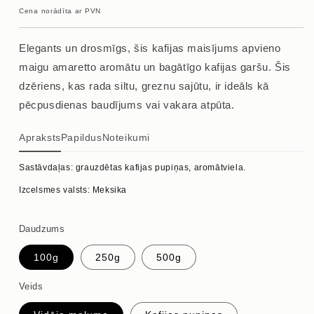
cena
Cena norādīta ar PVN
Elegants un drosmīgs, šis kafijas maisījums apvieno
maigu amaretto aromātu un bagātīgo kafijas garšu. Šis
dzēriens, kas rada siltu, greznu sajūtu, ir ideāls kā
pēcpusdienas baudījums vai vakara atpūta.
Apraksts
Papildus
Noteikumi
Sastāvdaļas: grauzdētas kafijas pupiņas, aromātviela.
Izcelsmes valsts: Meksika
Daudzums
100g
250g
500g
Veids