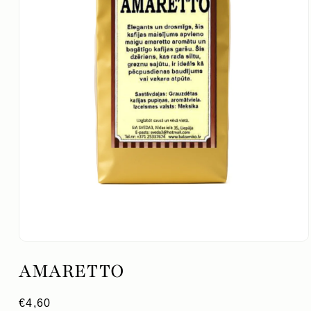
Atvērt
mediju
AMARETTO
1
modālajā
logā
Parastā
€4,60