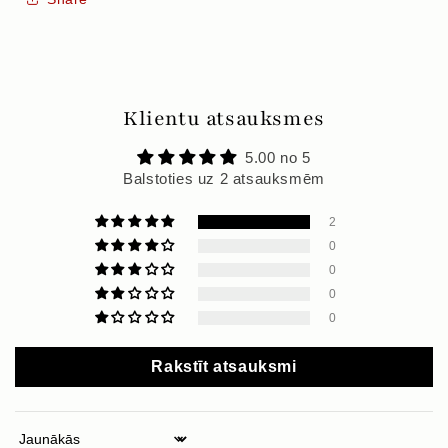
Klientu atsauksmes
5.00 no 5
Balstoties uz 2 atsauksmēm
2
0
0
0
0
Rakstīt atsauksmi