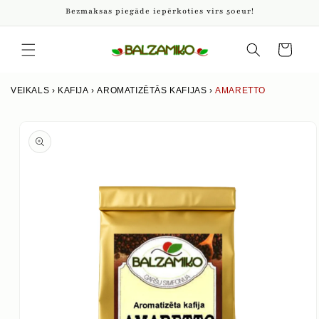
Pāriet
Bezmaksas piegāde iepērkoties virs 50eur!
uz
saturu
Iepirkumu
grozs
VEIKALS
›
KAFIJA
›
AROMATIZĒTĀS KAFIJAS
›
AMARETTO
Izlaist uz
produkta
informāciju