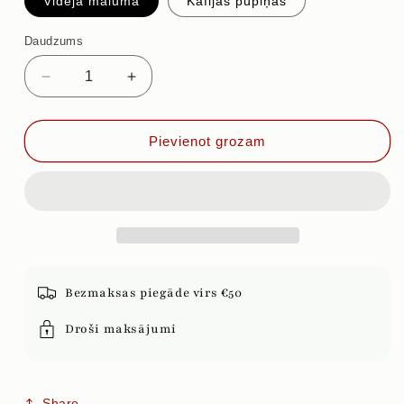
Vidēja maluma
Kafijas pupiņas
Daudzums
Samazināt
Palielināt
daudzumu
daudzumu
priekš
priekš
AMARETTO
AMARETTO
Pievienot grozam
Bezmaksas piegāde virs €50
Droši maksājumi
Share