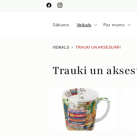
Pāriet
uz
Facebook
Instagram
saturu
Sākums
Veikals
Par mums
VEIKALS
›
TRAUKI UN AKSESUĀRI
Trauki un akses