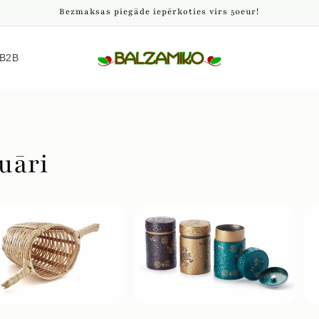
Bezmaksas piegāde iepērkoties virs 50eur!
B2B
uāri