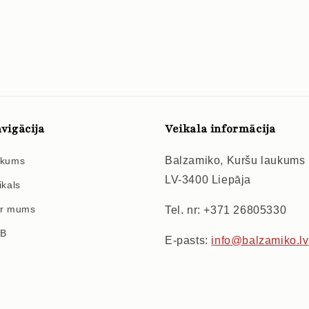
vigācija
Veikala informācija
Balzamiko, Kuršu laukums
kums
LV-3400 Liepāja
ikals
r mums
Tel. nr: +371 26805330
2B
E-pasts:
info@balzamiko.lv