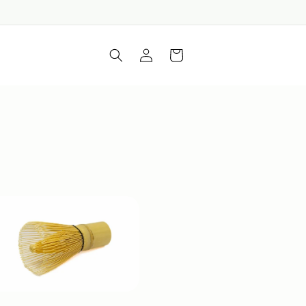
Iepirkumu
Piesakieties
grozs