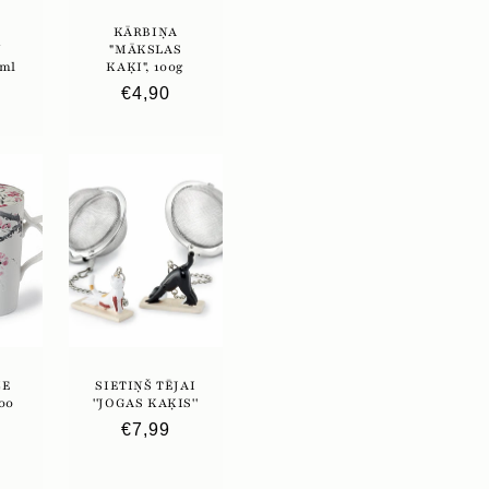
KĀRBIŅA
U
"MĀKSLAS
 ml
KAĶI", 100g
ā
Parastā
€4,90
cena
ZE
SIETIŅŠ TĒJAI
400
''JOGAS KAĶIS''
Parastā
€7,99
ā
cena