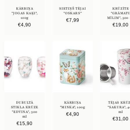
KĀRBIŅA
SIETIŅŠ TĒJAI
KRŪZĪTE
"JOGAS KAĶI",
''OSKARS''
''GRĀMAT
100g
MĪLIM'', 500
Parastā
€7,99
Parastā
€4,90
Parast
€19,00
cena
cena
cena
DUBULTĀ
KĀRBIŅA
TĒJAS KRŪ
STIKLA KRŪZE
"MINKA", 100g
''SAKURA'', 
''EDVINA'', 300
ml
Parastā
€4,90
ml
Parast
€31,00
cena
Parastā
€15,90
cena