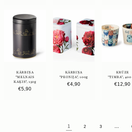
cena
KĀRBIŅA
KĀRBIŅA
KRŪZE
"MELNAIS
"PEONIJA", 100g
''TIMBA'', 400
KAĶIS", 150g
Parastā
€4,90
Parast
€12,90
Parastā
€5,90
cena
cena
cena
1
…
2
3