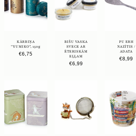
KĀRBIŅA
BIŠU VASKA
PU ERH
''YUMIKO", 150g
SVECE AR
NAZĪTIS /
ĒTERISKĀM
ADATA
Parastā
€6,75
EĻĻAM
Parast
€8,99
cena
Parastā
€6,99
cena
cena