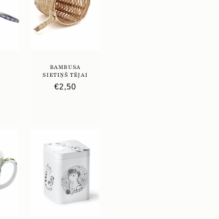
BAMBUSA
SIETIŅŠ TĒJAI
Parastā
€2,50
ā
cena