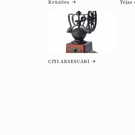
Krūzītes
Tējas 
CITI AKSESUĀRI