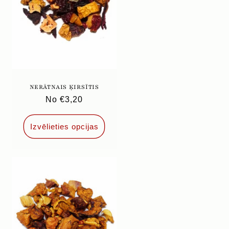
NERĀTNAIS ĶIRSĪTIS
Parastā
No €3,20
cena
Izvēlieties opcijas