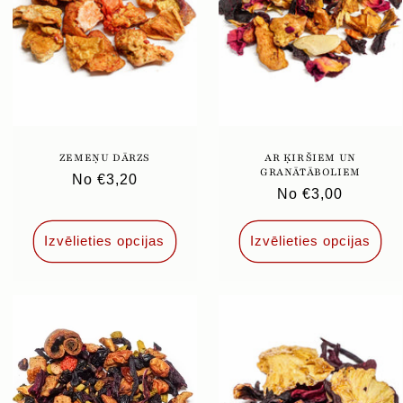
ZEMEŅU DĀRZS
AR ĶIRŠIEM UN
GRANĀTĀBOLIEM
Parastā
No €3,20
Parastā
No €3,00
cena
cena
Izvēlieties opcijas
Izvēlieties opcijas