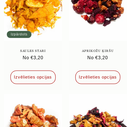
Izpārdots
SAULES STARI
APRIKOŽU ĶIRŠU
Parastā
No €3,20
Parastā
No €3,20
cena
cena
Izvēlieties opcijas
Izvēlieties opcijas