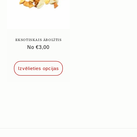
EKSOTISKAIS ĀBOLĪTIS
Parastā
No €3,00
cena
Izvēlieties opcijas