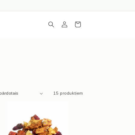
Iepirkumu
Piesakieties
grozs
15 produktiem