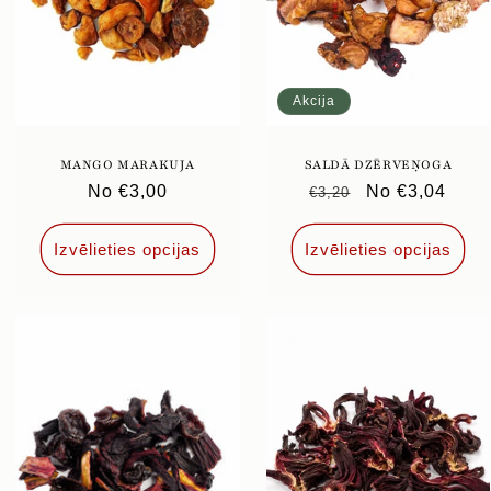
Akcija
MANGO MARAKUJA
SALDĀ DZĒRVEŅOGA
Parastā
No €3,00
Parastā
Pārdošanas
No €3,04
€3,20
cena
cena
cena
Izvēlieties opcijas
Izvēlieties opcijas