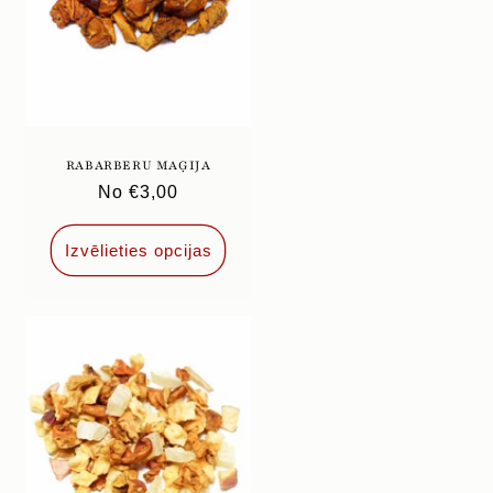
RABARBERU MAĢIJA
Parastā
No €3,00
cena
Izvēlieties opcijas