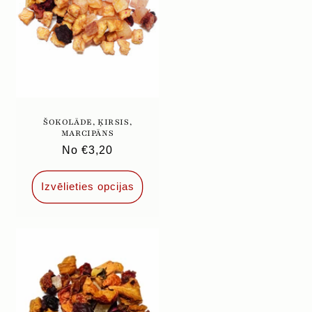
ŠOKOLĀDE, ĶIRSIS,
MARCIPĀNS
Parastā
No €3,20
cena
Izvēlieties opcijas