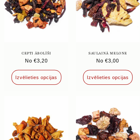
CEPTI ĀBOLĪŠI
SAULAINĀ MELONE
Parastā
No €3,20
Parastā
No €3,00
cena
cena
Izvēlieties opcijas
Izvēlieties opcijas