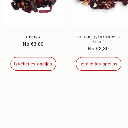
ODZIŅA
HIBISKS (ĶĪNAS ROZES
ZIEDI)
Parastā
No €3,00
Parastā
No €2,30
cena
cena
Izvēlieties opcijas
Izvēlieties opcijas