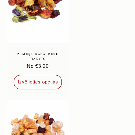
ZEMEŅU RABARBERU
DANCIS
Parastā
No €3,20
cena
Izvēlieties opcijas