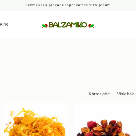
Bezmaksas piegāde iepērkoties virs 50eur!
B2B
Kārtot pēc: