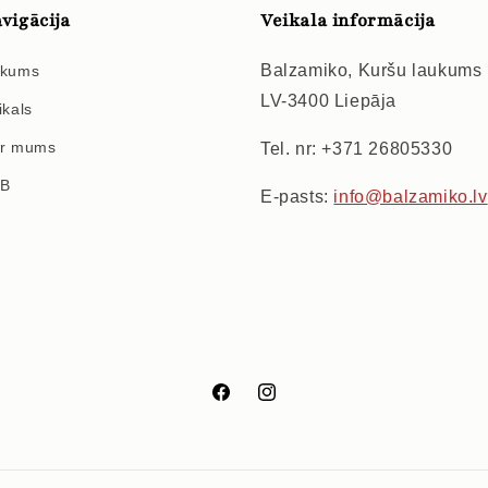
vigācija
Veikala informācija
Balzamiko, Kuršu laukums
kums
LV-3400 Liepāja
ikals
r mums
Tel. nr: +371 26805330
2B
E-pasts:
info@balzamiko.lv
Facebook
Instagram