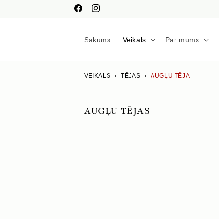
Pāriet
uz
Facebook
Instagram
saturu
Sākums
Veikals
Par mums
VEIKALS
›
TĒJAS
›
AUGĻU TĒJA
K
AUGĻU TĒJAS
O
L
E
K
C
I
J