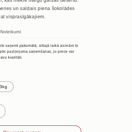
m, kas meklē maigu garšas desertu.
enes un saldais piena šokolādes
at visprasīgākajiem.
s
Noteikumi
ots saņemt pakomātā, siltajā laikā aicinām to
 pēc paziņojuma saņemšanas, jo prece var
avu kvalitāti.
,3kg
Palielināt
daudzumu
priekš