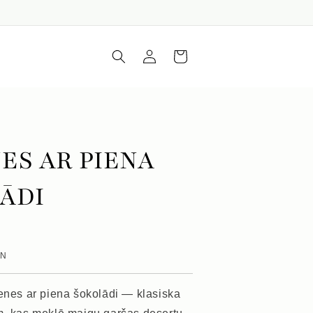
Iepirkumu
Piesakieties
grozs
ES AR PIENA
ĀDI
VN
menes ar piena šokolādi — klasiska