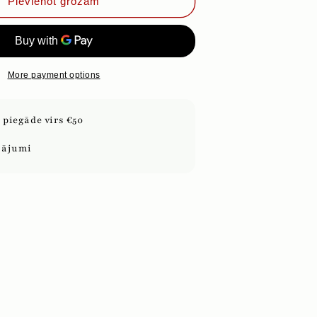
ZEMENES
Pievienot grozam
AR
PIENA
ŠOKOLĀDI
More payment options
piegāde virs €50
sājumi