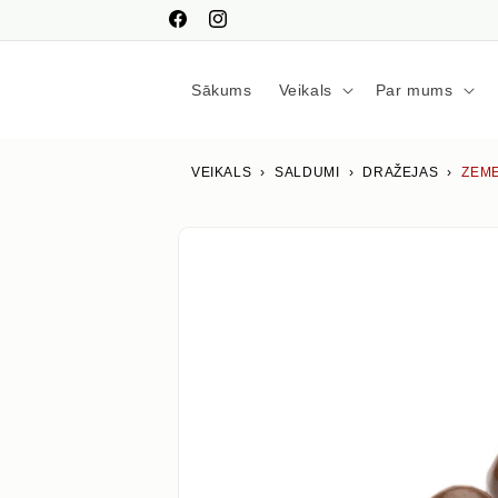
Pāriet
uz
Facebook
Instagram
saturu
Sākums
Veikals
Par mums
VEIKALS
›
SALDUMI
›
DRAŽEJAS
›
ZEME
Izlaist uz
produkta
informāciju