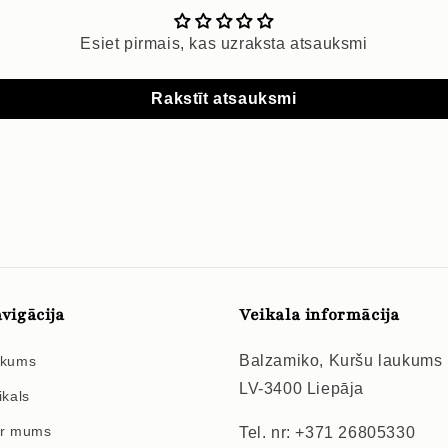
Esiet pirmais, kas uzraksta atsauksmi
Rakstīt atsauksmi
vigācija
Veikala informācija
Balzamiko, Kuršu laukums
kums
LV-3400 Liepāja
ikals
r mums
Tel. nr: +371 26805330