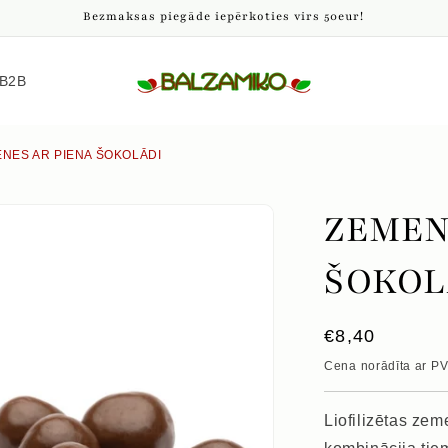
Bezmaksas piegāde iepērkoties virs 50eur!
B2B
NES AR PIENA ŠOKOLĀDI
ZEMEN
ŠOKOL
Parastā
€8,40
cena
Cena norādīta ar P
Liofilizētas ze