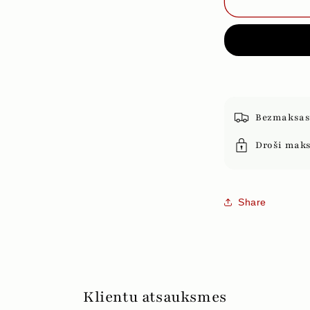
ZEMENES
AR
PIENA
ŠOKOLĀDI
Bezmaksas 
Droši mak
Share
Klientu atsauksmes