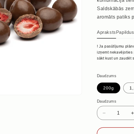
kombinācija tie
Saldskābās zem
aromāts patiks p
Apraksts
Papildu
! Ja pasūtījumu plān
izņemt nekavējoties
sākt kust un zaudēt s
Daudzums
200g
1
Daudzums
Samazināt
daudzumu
priekš