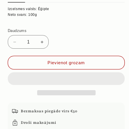
Izcelsmes valsts: Ēģipte
Neto svars: 100g
Daudzums
Samazināt
Palielināt
daudzumu
daudzumu
priekš
priekš
FENHEĻA
FENHEĻA
Pievienot grozam
SĒKLAS,
SĒKLAS,
100g
100g
Bezmaksas piegāde virs €50
Droši maksājumi