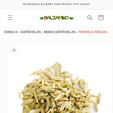
Pāriet
Bezmaksas piegāde iepērkoties virs 50eur!
uz
saturu
Iepirkumu
grozs
VEIKALS
›
GARŠVIELAS
›
MONO GARŠVIELAS
›
FENHEĻA SĒKLAS, 1
Izlaist uz
produkta
informāciju