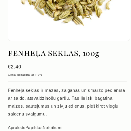
Atvērt
mediju
FENHEĻA SĒKLAS, 100g
1
modālajā
logā
Parastā
€2,40
cena
Cena norādīta ar PVN
Fenheļa sēklas ir mazas, zaļganas un smaržo pēc anīsa
ar saldo, atsvaidzinošu garšu. Tās lieliski bagātina
maizes, sautējumus un zivju ēdienus, piešķirot vieglu
saldenu svaigumu.
Apraksts
Papildus
Noteikumi