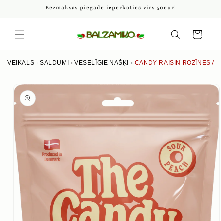
Pāriet
Bezmaksas piegāde iepērkoties virs 50eur!
uz
saturu
Iepirkumu
grozs
VEIKALS
›
SALDUMI
›
VESELĪGIE NAŠĶI
›
CANDY RAISIN ROZĪNES A
Izlaist uz
produkta
informāciju