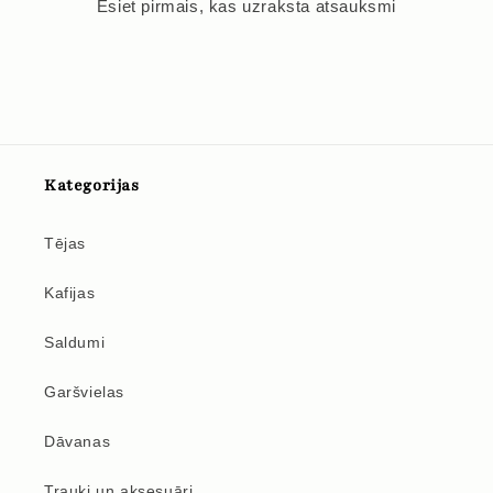
Esiet pirmais, kas uzraksta atsauksmi
Kategorijas
Tējas
Kafijas
Saldumi
Garšvielas
Dāvanas
Trauki un aksesuāri