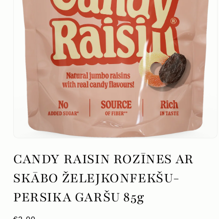
Atvērt
mediju
CANDY RAISIN ROZĪNES AR
1
modālajā
logā
SKĀBO ŽELEJKONFEKŠU-
PERSIKA GARŠU 85g