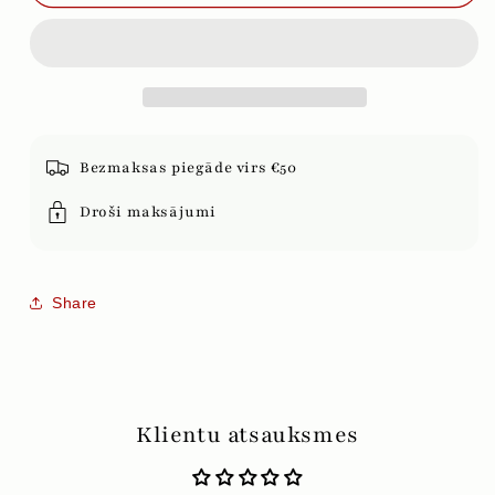
RAISIN
RAISIN
ROZĪNES
ROZĪNES
AR
AR
SKĀBO
SKĀBO
ŽELEJKONFEKŠU-
ŽELEJKONFEKŠU-
PERSIKA
PERSIKA
GARŠU
GARŠU
85g
85g
Bezmaksas piegāde virs €50
Droši maksājumi
Share
Klientu atsauksmes