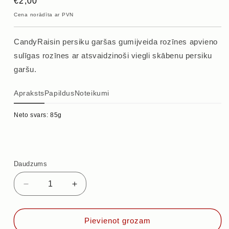
Parastā
€2,00
cena
Cena norādīta ar PVN
CandyRaisin persiku garšas gumijveida rozīnes apvieno
sulīgas rozīnes ar atsvaidzinoši viegli skābenu persiku
garšu.
Apraksts
Papildus
Noteikumi
Neto svars: 85g
Daudzums
Samazināt
Palielināt
daudzumu
daudzumu
priekš
priekš
CANDY
CANDY
Pievienot grozam