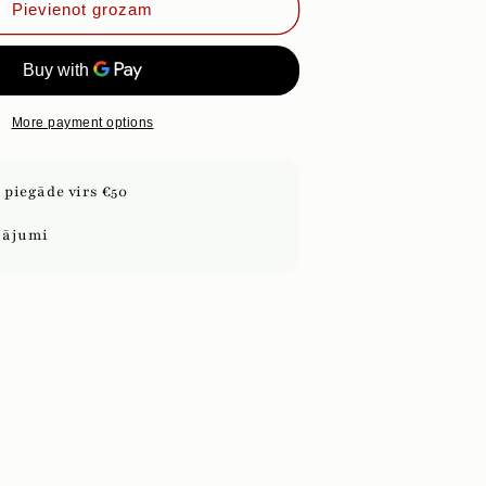
ZUMBA
Pievienot grozam
AR
JALAPENO
PIPARIEM,
50g
(BEZ
More payment options
SĀLS)
piegāde virs €50
sājumi