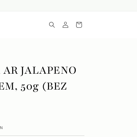
Iepirkumu
Piesakieties
grozs
 AR JALAPENO
EM, 50g (BEZ
VN