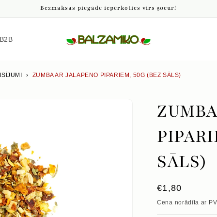
Bezmaksas piegāde iepērkoties virs 50eur!
B2B
ISĪJUMI
›
ZUMBA AR JALAPENO PIPARIEM, 50G (BEZ SĀLS)
ZUMBA
PIPARI
SĀLS)
Parastā
€1,80
cena
Cena norādīta ar P