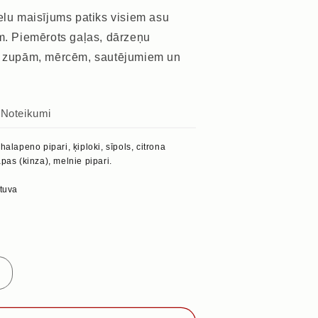
elu maisījums patiks visiem asu
em. Piemērots gaļas, dārzeņu
ī zupām, mērcēm, sautējumiem un
s
Noteikumi
halapeno pipari, ķiploki, sīpols, citrona
pas (kinza), melnie pipari.
etuva
Palielināt
daudzumu
priekš