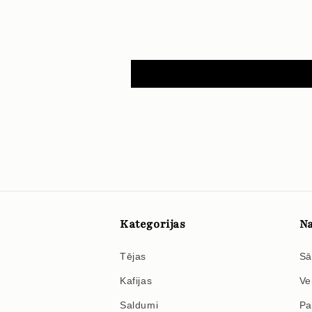
Kategorijas
Na
Tējas
Sā
Kafijas
Ve
Saldumi
Pa