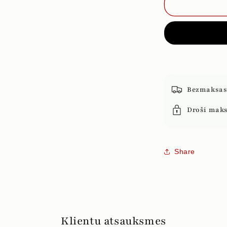
ZUMBA
AR
JALAPENO
PIPARIEM,
50g
(BEZ
SĀLS)
Bezmaksas 
Droši mak
Share
Klientu atsauksmes