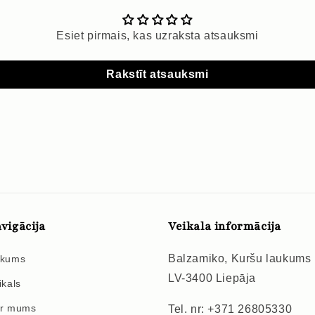
Esiet pirmais, kas uzraksta atsauksmi
Rakstīt atsauksmi
vigācija
Veikala informācija
Balzamiko, Kuršu laukums
kums
LV-3400 Liepāja
ikals
r mums
Tel. nr: +371 26805330