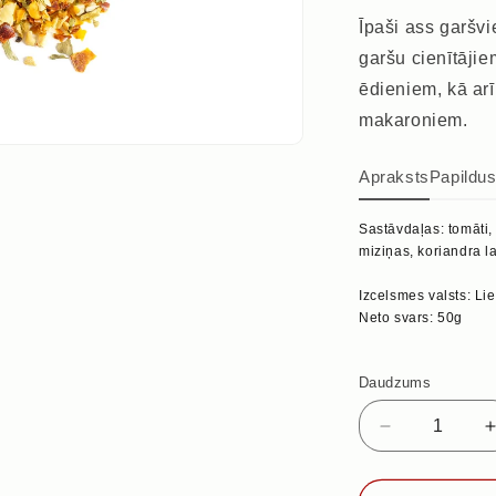
Īpaši ass garšvi
garšu cienītāji
ēdieniem, kā ar
makaroniem.
Apraksts
Papildu
Sastāvdaļas: tomāti, 
miziņas, koriandra la
Izcelsmes valsts: Li
Neto svars: 50g
Daudzums
Samazināt
daudzumu
priekš