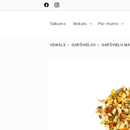
Pāriet
uz
Facebook
Instagram
saturu
Sākums
Veikals
Par mums
VEIKALS
›
GARŠVIELAS
›
GARŠVIELU MA
Izlaist uz
produkta
informāciju