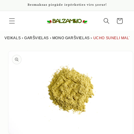
Pāriet
Bezmaksas piegāde iepērkoties virs 50eur!
uz
saturu
Iepirkumu
grozs
VEIKALS
›
GARŠVIELAS
›
MONO GARŠVIELAS
›
UCHO SUNELI MALTS
Izlaist uz
produkta
informāciju