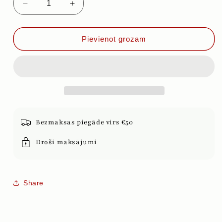
Samazināt
Palielināt
daudzumu
daudzumu
priekš
priekš
UCHO
UCHO
Pievienot grozam
SUNELI
SUNELI
MALTS,
MALTS,
50g
50g
Bezmaksas piegāde virs €50
Droši maksājumi
Share