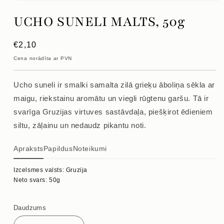
Atvērt
mediju
UCHO SUNELI MALTS, 50g
1
modālajā
logā
Parastā
€2,10
cena
Cena norādīta ar PVN
Ucho suneli ir smalki samalta zilā grieķu āboliņa sēkla ar
maigu, riekstainu aromātu un viegli rūgtenu garšu. Tā ir
svarīga Gruzijas virtuves sastāvdaļa, piešķirot ēdieniem
siltu, zāļainu un nedaudz pikantu noti.
Apraksts
Papildus
Noteikumi
Izcelsmes valsts: Gruzija
Neto svars: 50g
Daudzums