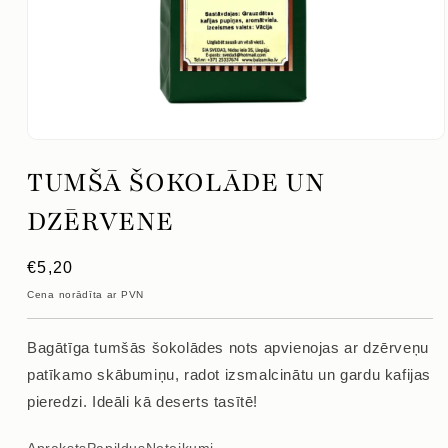
Atvērt
mediju
TUMŠĀ ŠOKOLĀDE UN
1
modālajā
logā
DZĒRVENE
Parastā
€5,20
cena
Cena norādīta ar PVN
Bagātīga tumšās šokolādes nots apvienojas ar dzērveņu
patīkamo skābumiņu, radot izsmalcinātu un gardu kafijas
pieredzi. Ideāli kā deserts tasītē!