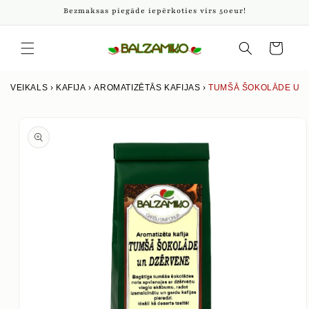
Pāriet
Bezmaksas piegāde iepērkoties virs 50eur!
uz
saturu
Iepirkumu
grozs
VEIKALS
›
KAFIJA
›
AROMATIZĒTĀS KAFIJAS
›
TUMŠĀ ŠOKOLĀDE UN
Izlaist uz
produkta
informāciju