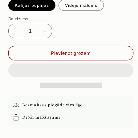
Kafijas pupiņas
Vidējs malums
Daudzums
Samazināt
Palielināt
daudzumu
daudzumu
priekš
priekš
TUMŠĀ
TUMŠĀ
Pievienot grozam
ŠOKOLĀDE
ŠOKOLĀDE
UN
UN
DZĒRVENE
DZĒRVENE
Bezmaksas piegāde virs €50
Droši maksājumi