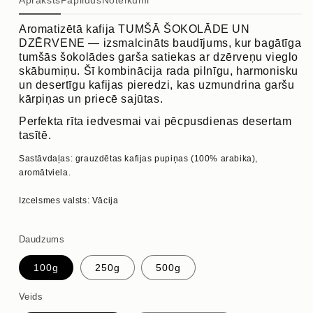
Apraksts
Papildus
Noteikumi
Aromatizētā kafija TUMŠĀ ŠOKOLĀDE UN
DZĒRVENE — izsmalcināts baudījums, kur bagātīga
tumšās šokolādes garša satiekas ar dzērveņu vieglo
skābumiņu. Šī kombinācija rada pilnīgu, harmonisku
un desertīgu kafijas pieredzi, kas uzmundrina garšu
kārpiņas un priecē sajūtas.
Perfekta rīta iedvesmai vai pēcpusdienas desertam
tasītē.
Sastāvdaļas: grauzdētas kafijas pupiņas (100% arabika),
aromātviela.
Izcelsmes valsts: Vācija
Daudzums
100g
250g
500g
Veids