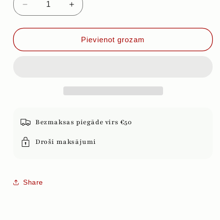
Samazināt
Palielināt
daudzumu
daudzumu
priekš
priekš
TUMŠĀ
TUMŠĀ
Pievienot grozam
ŠOKOLĀDE
ŠOKOLĀDE
(50%)
(50%)
AR
AR
PĀRSLĀM
PĀRSLĀM
UN
UN
KAFIJU,
KAFIJU,
100g
100g
Bezmaksas piegāde virs €50
Droši maksājumi
Share