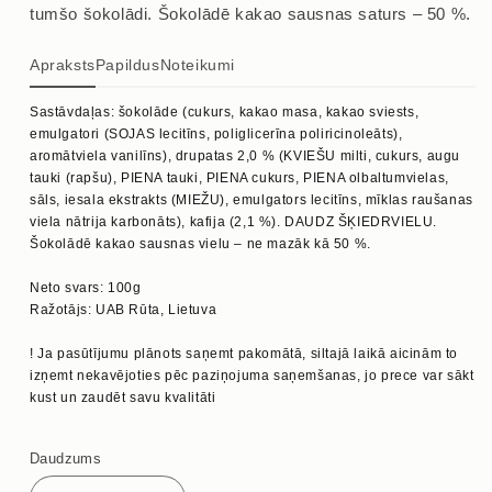
tumšo šokolādi. Šokolādē kakao sausnas saturs – 50 %.
Apraksts
Papildus
Noteikumi
Sastāvdaļas: šokolāde (cukurs, kakao masa, kakao sviests,
emulgatori (SOJAS lecitīns, poliglicerīna poliricinoleāts),
aromātviela vanilīns), drupatas 2,0 % (KVIEŠU milti, cukurs, augu
tauki (rapšu), PIENA tauki, PIENA cukurs, PIENA olbaltumvielas,
sāls, iesala ekstrakts (MIEŽU), emulgators lecitīns, mīklas raušanas
viela nātrija karbonāts), kafija (2,1 %). DAUDZ ŠĶIEDRVIELU.
Šokolādē kakao sausnas vielu – ne mazāk kā 50 %.
Neto svars: 100g
Ražotājs: UAB Rūta, Lietuva
! Ja pasūtījumu plānots saņemt pakomātā, siltajā laikā aicinām to
izņemt nekavējoties pēc paziņojuma saņemšanas, jo prece var sākt
kust un zaudēt savu kvalitāti
Daudzums