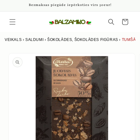
Pāriet
Bezmaksas piegāde iepērkoties virs 50eur!
uz
saturu
Iepirkumu
grozs
VEIKALS
›
SALDUMI
›
ŠOKOLĀDES, ŠOKOLĀDES FIGŪRAS
›
TUMŠĀ Š
Izlaist uz
produkta
informāciju