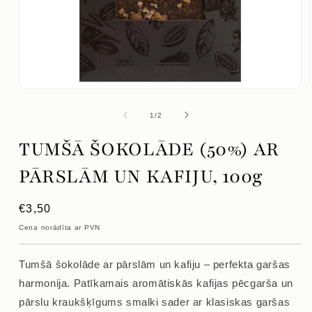
Atvērt
mediju
1
No
1
/
2
modālajā
logā
TUMŠĀ ŠOKOLĀDE (50%) AR
PĀRSLĀM UN KAFIJU, 100g
Parastā
€3,50
cena
Cena norādīta ar PVN
Tumšā šokolāde ar pārslām un kafiju – perfekta garšas
harmonija. Patīkamais aromātiskās kafijas pēcgarša un
pārslu kraukšķīgums smalki sader ar klasiskas garšas