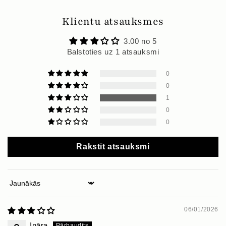
Klientu atsauksmes
3.00 no 5
Balstoties uz 1 atsauksmi
0
0
1
0
0
Rakstīt atsauksmi
Sort by
06/01/2026
Ināra