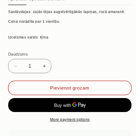
Sastāvdaļas: zaļās tējas augstvērtīgākās lapiņas, rozā amaranti.
Cena norādīta par 1 vienību.
Izcelsmes valsts: Ķīna
Daudzums
Samazināt
Palielināt
daudzumu
daudzumu
priekš
priekš
TRĪS
TRĪS
Pievienot grozam
AMARANTI
AMARANTI
ZIEDOŠĀ
ZIEDOŠĀ
TĒJA
TĒJA
More payment options