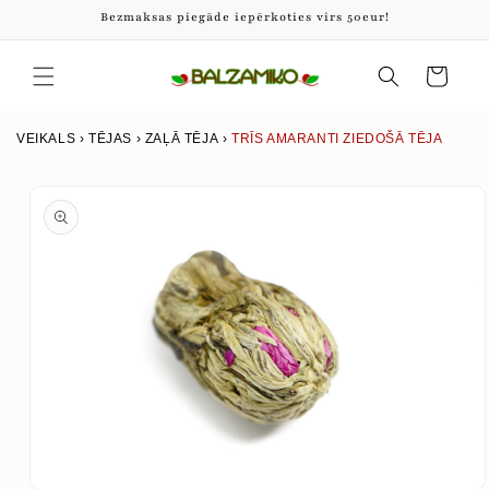
Pāriet
Bezmaksas piegāde iepērkoties virs 50eur!
uz
saturu
Iepirkumu
grozs
VEIKALS
›
TĒJAS
›
ZAĻĀ TĒJA
›
TRĪS AMARANTI ZIEDOŠĀ TĒJA
Izlaist uz
produkta
informāciju