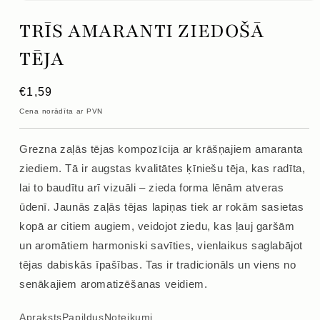
Atvērt
mediju
TRĪS AMARANTI ZIEDOŠĀ
1
modālajā
logā
TĒJA
Parastā
€1,59
cena
Cena norādīta ar PVN
Grezna zaļās tējas kompozīcija ar krāšņajiem amaranta
ziediem. Tā ir augstas kvalitātes ķīniešu tēja, kas radīta,
lai to baudītu arī vizuāli – zieda forma lēnām atveras
ūdenī. Jaunās zaļās tējas lapiņas tiek ar rokām sasietas
kopā ar citiem augiem, veidojot ziedu, kas ļauj garšām
un aromātiem harmoniski savīties, vienlaikus saglabājot
tējas dabiskās īpašības. Tas ir tradicionāls un viens no
senākajiem aromatizēšanas veidiem.
Apraksts
Papildus
Noteikumi