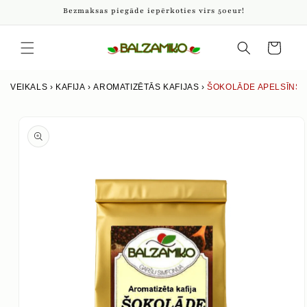
Pāriet
Bezmaksas piegāde iepērkoties virs 50eur!
uz
saturu
Iepirkumu
grozs
VEIKALS
›
KAFIJA
›
AROMATIZĒTĀS KAFIJAS
›
ŠOKOLĀDE APELSĪNS
Izlaist uz
produkta
informāciju