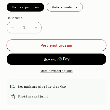
Kafijas pupiņas
Vidējs malums
Daudzums
Samazināt
Palielināt
daudzumu
daudzumu
priekš
priekš
ŠOKOLĀDE
ŠOKOLĀDE
Pievienot grozam
APELSĪNS
APELSĪNS
More payment options
Bezmaksas piegāde virs €50
Droši maksājumi