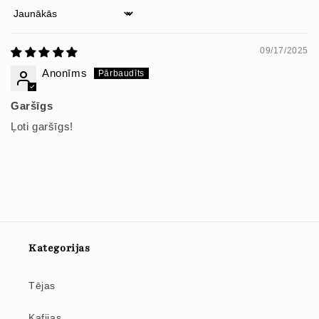
Sort by
09/17/2025
Anonīms
Garšīgs
Ļoti garšīgs!
Kategorijas
Tējas
Kafijas