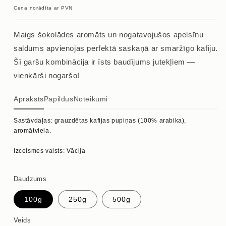
cena
Cena norādīta ar PVN
Maigs šokolādes aromāts un nogatavojušos apelsīnu
saldums apvienojas perfektā saskaņā ar smaržīgo kafiju.
Šī garšu kombinācija ir īsts baudījums jutekļiem —
vienkārši nogaršo!
Apraksts
Papildus
Noteikumi
Sastāvdaļas: grauzdētas kafijas pupiņas (100% arabika),
aromātviela.
Izcelsmes valsts: Vācija
Daudzums
100g
250g
500g
Veids