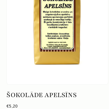
Atvērt
mediju
ŠOKOLĀDE APELSĪNS
1
modālajā
logā
Parastā
€5,20