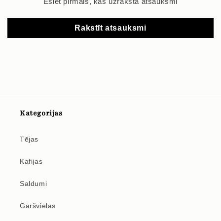
Esiet pirmais, kas uzraksta atsauksmi
Rakstīt atsauksmi
Kategorijas
Tējas
Kafijas
Saldumi
Garšvielas