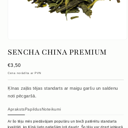
Atvērt
mediju
SENCHA CHINA PREMIUM
1
modālajā
logā
Parastā
€3,50
cena
Cena norādīta ar PVN
Ķīnas zaļās tējas standarts ar maigu garšu un saldenu
noti pēcgaršā.
Apraksts
Papildus
Noteikumi
Ar šo tēju mēs piedāvājam populāru un bieži patērētu standarta
kvalitāti, ko Ķīnā lieto patiešām ļoti daudz. Šo tēju var dzert jebkurā