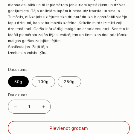
diennakts laikā un tā ir piemērota jebkuriem apstākļiem un dzīves
gadījumiem. Tēja ar lielām lapām ir nedaudz trausla un smaila.
Tumšais, olīvzaļais uzlējums skaidri parāda, ka ir apstrādāti vidējo
lapu dzinumi, kas satur mazāk kofeīna. Krūzīte mirdz izteikti zaļi
dzeltenā tonī. Garša ir ārkārtīgi maiga un ar saldenu noti. Sencha ir
ideāli piemērota zaļās tējas iesācējiem un tiem, kas dod priekšroku
maigas garšas zaļajām tējām.
Sastāvdaļas: Zaļā tēja
Izcelsmes valsts: Ķīna
Daudzums
50g
100g
250g
Daudzums
Samazināt
Palielināt
daudzumu
daudzumu
priekš
priekš
SENCHA
SENCHA
Pievienot grozam