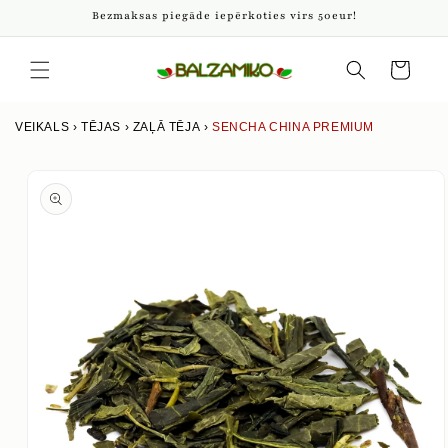
Pāriet
Bezmaksas piegāde iepērkoties virs 50eur!
uz
saturu
Iepirkumu
grozs
VEIKALS
›
TĒJAS
›
ZAĻĀ TĒJA
›
SENCHA CHINA PREMIUM
Izlaist uz
produkta
informāciju