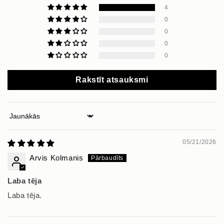
4
0
0
0
0
Rakstīt atsauksmi
Sort by
05/21/2026
Arvis Kolmanis
Laba tēja
Laba tēja.