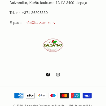
Balzamiko, Kuršu laukums 13 LV-3400 Liepāja
Tel. nr: +371 26805330
E-pasts:
info@balzamiko.lv
Facebook
Instagram
Maksājumu
metodes
© 2026,
Balzamiko
Darbojas ar Shopify
Privātuma politika