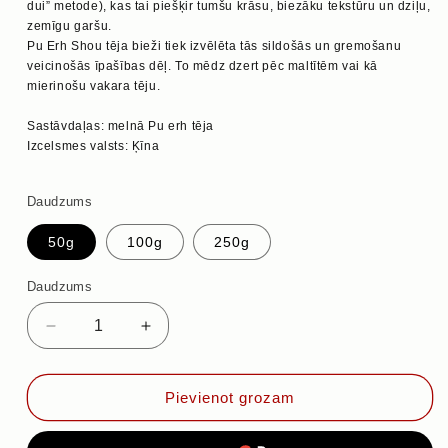
dui” metode), kas tai piešķir tumšu krāsu, biezāku tekstūru un dziļu,
zemīgu garšu.
Pu Erh Shou tēja bieži tiek izvēlēta tās sildošās un gremošanu
veicinošās īpašības dēļ. To mēdz dzert pēc maltītēm vai kā
mierinošu vakara tēju.
Sastāvdaļas: melnā Pu erh tēja
Izcelsmes valsts: Ķīna
Daudzums
50g
100g
250g
Daudzums
Samazināt
Palielināt
daudzumu
daudzumu
priekš
priekš
PU
PU
Pievienot grozam
ERH
ERH
YUNNAN
YUNNAN