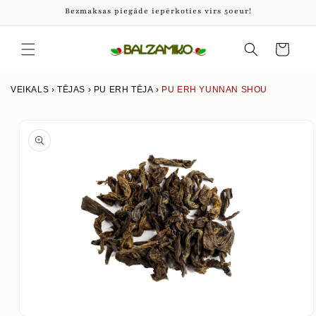
Pāriet
Bezmaksas piegāde iepērkoties virs 50eur!
uz
saturu
Iepirkumu
grozs
VEIKALS
›
TĒJAS
›
PU ERH TĒJA
›
PU ERH YUNNAN SHOU
Izlaist uz
produkta
informāciju