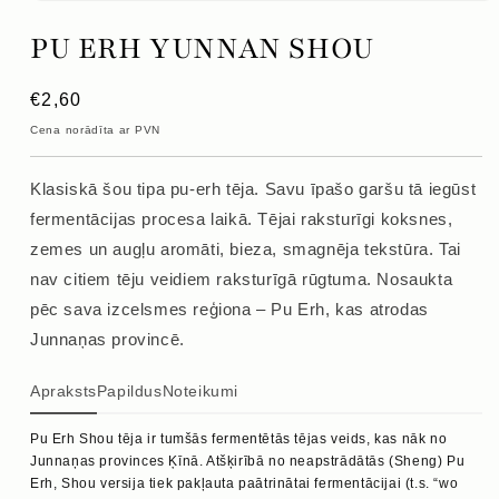
Atvērt
mediju
PU ERH YUNNAN SHOU
1
modālajā
logā
Parastā
€2,60
cena
Cena norādīta ar PVN
Klasiskā šou tipa pu-erh tēja. Savu īpašo garšu tā iegūst
fermentācijas procesa laikā. Tējai raksturīgi koksnes,
zemes un augļu aromāti, bieza, smagnēja tekstūra. Tai
nav citiem tēju veidiem raksturīgā rūgtuma. Nosaukta
pēc sava izcelsmes reģiona – Pu Erh, kas atrodas
Junnaņas provincē.
Apraksts
Papildus
Noteikumi
Pu Erh Shou tēja ir tumšās fermentētās tējas veids, kas nāk no
Junnaņas provinces Ķīnā. Atšķirībā no neapstrādātās (Sheng) Pu
Erh, Shou versija tiek pakļauta paātrinātai fermentācijai (t.s. “wo