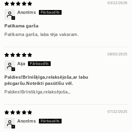
03/12/2026
Anonīms
Patīkama garša
Patīkama garša, laba tēja vakaram.
08/02/2025
Aija
Paldies!Brīnišķīga,relaksējoša,ar labu
pēcgaršu.Noteikti pasūtīšu vēl.
Paldies!Brīnišķīga,relaksējoša,,
07/22/2025
Anonīms