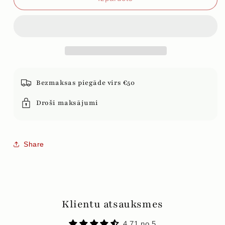
ERH
ERH
SHOU
SHOU
YUNNAN
YUNNAN
TOUCHA,
TOUCHA,
100g
100g
Bezmaksas piegāde virs €50
Droši maksājumi
Share
Klientu atsauksmes
4.71 no 5