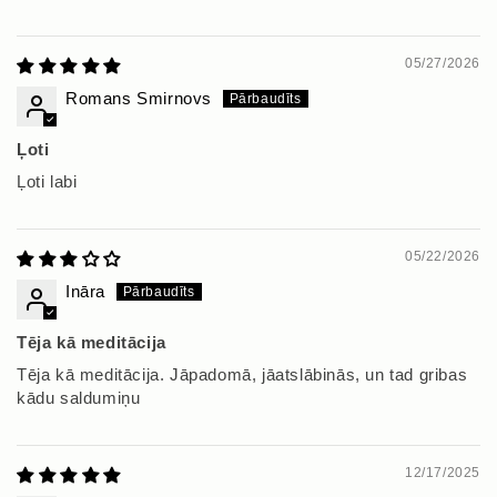
05/27/2026
Romans Smirnovs
Ļoti
Ļoti labi
05/22/2026
Ināra
Tēja kā meditācija
Tēja kā meditācija. Jāpadomā, jāatslābinās, un tad gribas
kādu saldumiņu
12/17/2025