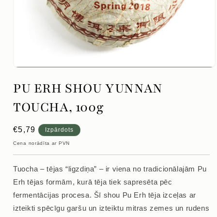
Atvērt
mediju
PU ERH SHOU YUNNAN
1
modālajā
logā
TOUCHA, 100g
Parastā
€5,79
Izpārdots
cena
Cena norādīta ar PVN
Tuocha – tējas “ligzdiņa” – ir viena no tradicionālajām Pu
Erh tējas formām, kurā tēja tiek sapresēta pēc
fermentācijas procesa. Šī shou Pu Erh tēja izceļas ar
izteikti spēcīgu garšu un izteiktu mitras zemes un rudens