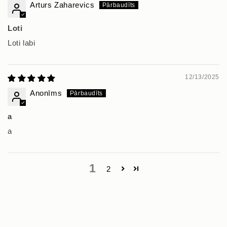
Arturs Zaharevics
Loti
Loti labi
12/13/2025
Anonīms
a
a
1
2