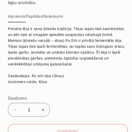
lapu aromātu.
Apraksts
Papildus
Noteikumi
Presēta tēja ir sena ķīniešu tradīcija. Tējas lapas tiek samitrinātas
un pēc tam ar smagām spiedēm saspiestas vēlamajā formā.
Melnais (ķīniešu valodā – shou) Pu Erh ir pilnībā fermentēta tēja.
Tējas lapas tiek īpaši fermentētas, lai iegūtu savu brūngano krāsu,
īpašo garšu, aromātu un unikālu ķīmisko sastāvu. Šī tēja ir īpaši
piesātinātas garšas, piemērota ilgstošai uzglabāšanai un
vairākkārtējai uzlējumu gatavošanai.
Sastāvdaļas: Pu erh tēja (Shou)
Izcelsmes valsts: Ķīna
Daudzums
Samazināt
Palielināt
daudzumu
daudzumu
priekš
priekš
PU
PU
Izpārdots