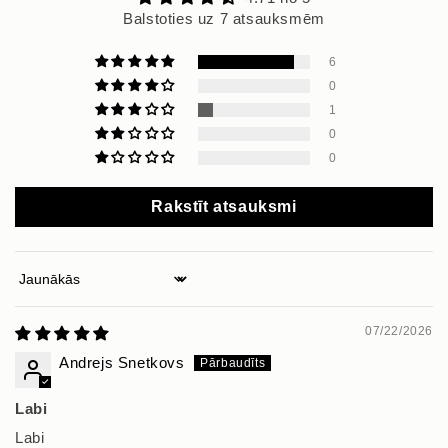
Balstoties uz 7 atsauksmēm
6
0
1
0
0
Rakstīt atsauksmi
Sort by
07/22/2026
Andrejs Snetkovs
Labi
Labi