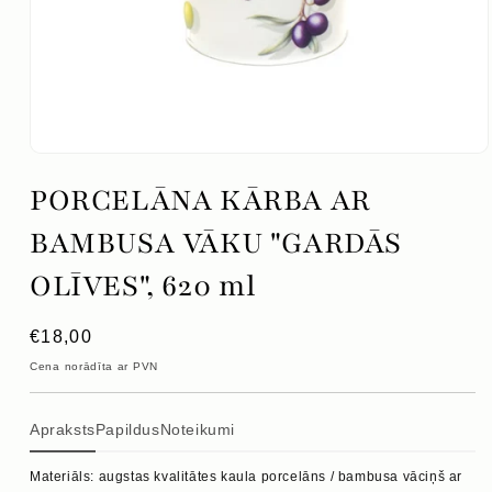
Atvērt
mediju
PORCELĀNA KĀRBA AR
1
modālajā
logā
BAMBUSA VĀKU "GARDĀS
OLĪVES", 620 ml
Parastā
€18,00
cena
Cena norādīta ar PVN
Apraksts
Papildus
Noteikumi
Materiāls: augstas kvalitātes kaula porcelāns / bambusa vāciņš ar