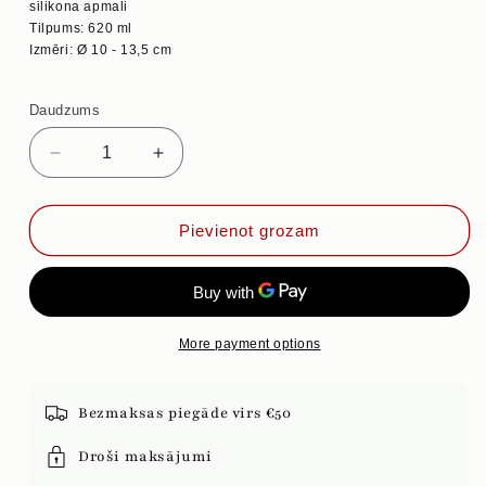
silikona apmali
Tilpums: 620 ml
Izmēri: Ø 10 - 13,5 cm
Daudzums
Samazināt
Palielināt
daudzumu
daudzumu
priekš
priekš
PORCELĀNA
PORCELĀNA
Pievienot grozam
KĀRBA
KĀRBA
AR
AR
BAMBUSA
BAMBUSA
VĀKU
VĀKU
&quot;GARDĀS
&quot;GARDĀS
More payment options
OLĪVES&quot;,
OLĪVES&quot;,
620
620
ml
ml
Bezmaksas piegāde virs €50
Droši maksājumi