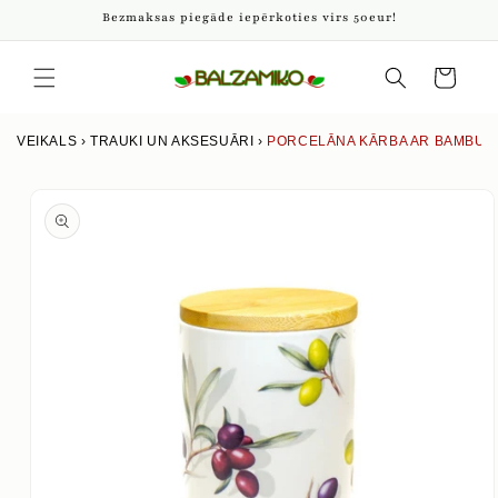
Pāriet
Bezmaksas piegāde iepērkoties virs 50eur!
uz
saturu
Iepirkumu
grozs
VEIKALS
›
TRAUKI UN AKSESUĀRI
›
PORCELĀNA KĀRBA AR BAMBUSA 
Izlaist uz
produkta
informāciju