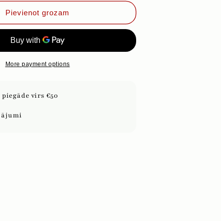
priekš
MAGIC
Pievienot grozam
MATE
More payment options
piegāde virs €50
sājumi