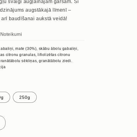
gļu svaigi augļainajām garšām. Šī
vaidzinājums augstākajā līmenī –
 arī baudīšanai aukstā veidā!
s
Noteikumi
abaliņi, mate (30%), skābu ābolu gabaliņi,
tas citronu granulas, lifiolizētas citronu
 granātābolu sēkliņas, granātābolu ziedi.
cija
0g
250g
Palielināt
daudzumu