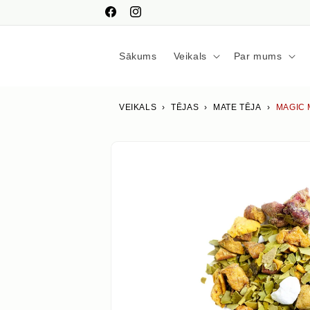
Pāriet
uz
Facebook
Instagram
saturu
Sākums
Veikals
Par mums
VEIKALS
›
TĒJAS
›
MATE TĒJA
›
MAGIC 
Izlaist uz
produkta
informāciju