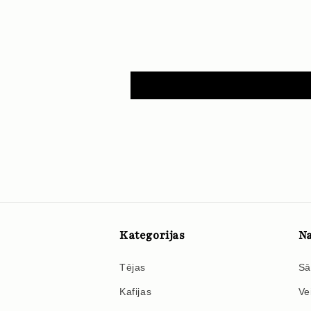
Kategorijas
Na
Tējas
Sā
Kafijas
Ve