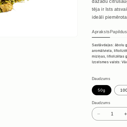
dažādu citrusau
tēja ir īsts ats
ideāli piemērota
Apraksts
Papildu
Sastāvdaļas: ābolu g
aromātviela, lifiolizē
miziņas, lifiolizētas
Izcelsmes valsts: Vā
Daudzums
50g
10
Daudzums
Samazināt
daudzumu