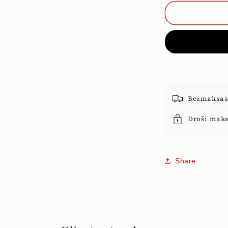
priekš
MAGIC
MATE
Bezmaksas 
Droši mak
Share