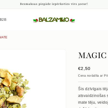
Bezmaksas piegāde iepērkoties virs 50eur!
B2B
MATE
MAGIC
Parastā
€2,50
cena
Cena norādīta ar P
Šis dzīvīgais t
atsvaidzinošas 
mate tēju, veid