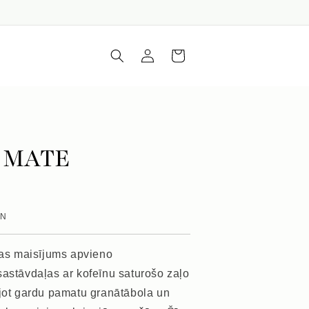
Iepirkumu
Piesakieties
grozs
 MATE
VN
ējas maisījums apvieno
sastāvdaļas ar kofeīnu saturošo zaļo
ojot gardu pamatu granātābola un