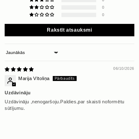
0
0
Rakstīt atsauksmi
Sort by
06/10/2026
Marija Vītoliņa
Uzdāvināju
Uzdāvināju ,nenogaršoju.Paldies,par skaisti noformētu
sūtījumu.