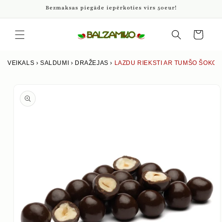
Pāriet
Bezmaksas piegāde iepērkoties virs 50eur!
uz
saturu
Iepirkumu
grozs
VEIKALS
›
SALDUMI
›
DRAŽEJAS
›
LAZDU RIEKSTI AR TUMŠO ŠOKOL
Izlaist uz
produkta
informāciju