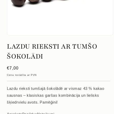
Atvērt
mediju
LAZDU RIEKSTI AR TUMŠO
1
modālajā
logā
ŠOKOLĀDI
Parastā
€7,00
cena
Cena norādīta ar PVN
Lazdu rieksti tumšajā šokolādē ar vismaz 43 % kakao
sausnas – klasiskas garšas kombinācija un lielisks
šķiedrvielu avots. Pamēģini!