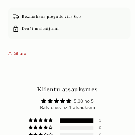
Bezmaksas piegāde virs €50
Droši maksājumi
Share
Klientu atsauksmes
5.00 no 5
Balstoties uz 1 atsauksmi
1
0
0