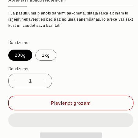
Apraksts
Papildus
Noteikumi
! Ja pasūtījumu plānots saņemt pakomātā, siltajā laikā aicinām to
izņemt nekavējoties pēc paziņojuma saņemšanas, jo prece var sākt
kust un zaudēt savu kvalitāti.
Daudzums
200g
1kg
Daudzums
Samazināt
Palielināt
daudzumu
daudzumu
priekš
priekš
LAZDU
LAZDU
Pievienot grozam
RIEKSTI
RIEKSTI
AR
AR
TUMŠO
TUMŠO
ŠOKOLĀDI
ŠOKOLĀDI