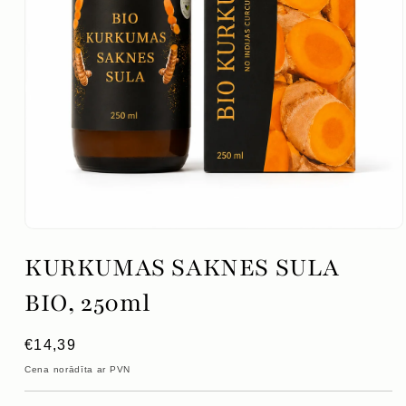
Atvērt
mediju
KURKUMAS SAKNES SULA
1
modālajā
logā
BIO, 250ml
Parastā
€14,39
cena
Cena norādīta ar PVN