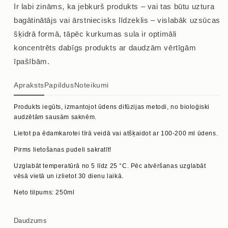
Ir labi zināms, ka jebkurš produkts – vai tas būtu uztura
bagātinātājs vai ārstniecisks līdzeklis – vislabāk uzsūcas
šķidrā formā, tāpēc kurkumas sula ir optimāli
koncentrēts dabīgs produkts ar daudzām vērtīgām
īpašībām.
Apraksts
Papildus
Noteikumi
Produkts iegūts, izmantojot ūdens difūzijas metodi, no bioloģiski
audzētām sausām saknēm.
Lietot pa ēdamkarotei tīrā veidā vai atšķaidot ar 100-200 ml ūdens.
Pirms lietošanas pudeli sakratīt!
Uzglabāt temperatūrā no 5 līdz 25
°
C. Pēc atvēršanas uzglabāt
vēsā vietā un izlietot 30 dienu laikā.
Neto tilpums: 250ml
Daudzums