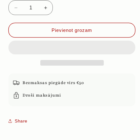
Samazināt
Palielināt
daudzumu
daudzumu
priekš
priekš
KURKUMAS
KURKUMAS
Pievienot grozam
SAKNES
SAKNES
SULA
SULA
BIO,
BIO,
250ml
250ml
Bezmaksas piegāde virs €50
Droši maksājumi
Share