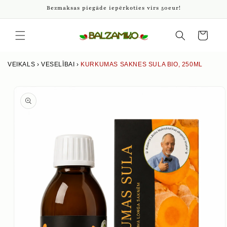
Pāriet
Bezmaksas piegāde iepērkoties virs 50eur!
uz
saturu
Iepirkumu
grozs
VEIKALS
›
VESELĪBAI
›
KURKUMAS SAKNES SULA BIO, 250ML
Izlaist uz
produkta
informāciju