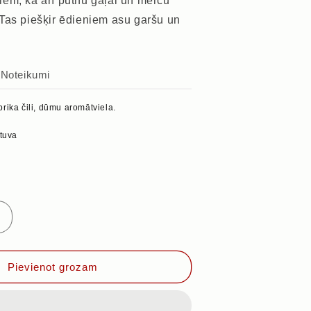
em, kā arī putnu gaļai un mērču
Tas piešķir ēdieniem asu garšu un
s
Noteikumi
rika čili, dūmu aromātviela.
etuva
Palielināt
daudzumu
priekš
KŪPINĀTS
Pievienot grozam
ČILLĪ
PULVERIS,
50g