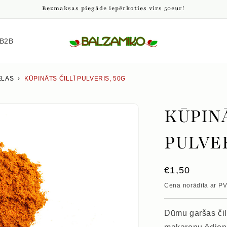
Bezmaksas piegāde iepērkoties virs 50eur!
B2B
ELAS
›
KŪPINĀTS ČILLĪ PULVERIS, 50G
KŪPINĀ
PULVER
Parastā
€1,50
cena
Cena norādīta ar P
Dūmu garšas čili