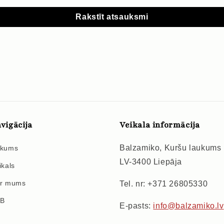
Rakstīt atsauksmi
vigācija
Veikala informācija
Balzamiko, Kuršu laukums
kums
LV-3400 Liepāja
ikals
r mums
Tel. nr: +371 26805330
2B
E-pasts:
info@balzamiko.lv