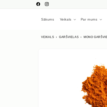
Pāriet
uz
Facebook
Instagram
saturu
Sākums
Veikals
Par mums
VEIKALS
›
GARŠVIELAS
›
MONO GARŠVI
Izlaist uz
produkta
informāciju