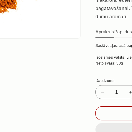
makaronu ēdieni
pagatavošanai. 
dūmu aromātu.
Apraksts
Papildu
Sastāvdaļas: asā pap
Izcelsmes valsts: Li
Neto svars: 50g
Daudzums
Samazināt
daudzumu
priekš
KŪPINĀTS
ČILLĪ
PULVERIS,
50g