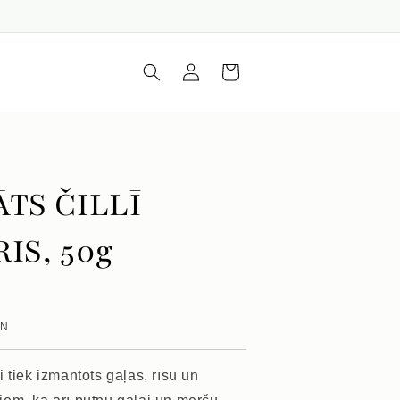
Iepirkumu
Piesakieties
grozs
TS ČILLĪ
IS, 50g
VN
 tiek izmantots gaļas, rīsu un