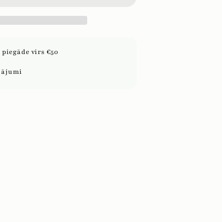
piegāde virs €50
sājumi