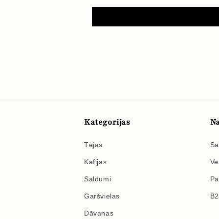
Kategorijas
Na
Tējas
Sā
Kafijas
Ve
Saldumi
Pa
Garšvielas
B
Dāvanas