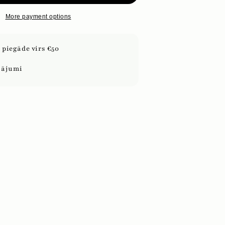
More payment options
piegāde virs €50
sājumi