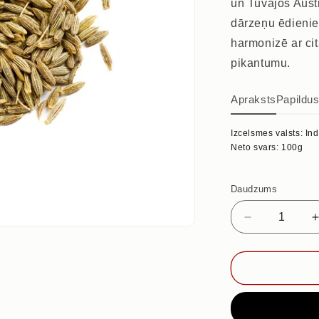
un Tuvajos Aust
dārzeņu ēdienie
harmonizē ar ci
pikantumu.
Apraksts
Papildu
Izcelsmes valsts: Ind
Neto svars: 100g
Daudzums
Samazināt
daudzumu
priekš
KUMĪNS,
100g