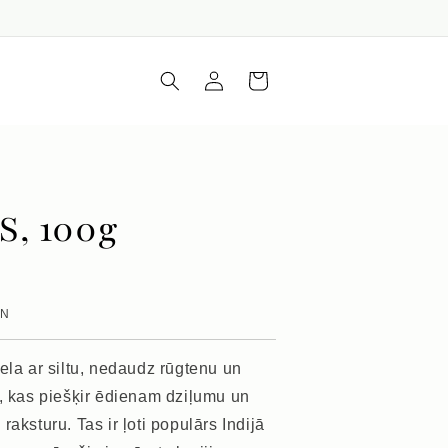
Iepirkumu
Piesakieties
grozs
, 100g
VN
ela ar siltu, nedaudz rūgtenu un
u, kas piešķir ēdienam dziļumu un
raksturu. Tas ir ļoti populārs Indijā