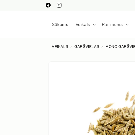
Pāriet
uz
Facebook
Instagram
saturu
Sākums
Veikals
Par mums
VEIKALS
›
GARŠVIELAS
›
MONO GARŠVI
Izlaist uz
produkta
informāciju