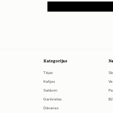
Kategorijas
Na
Tējas
Sā
Kafijas
Ve
Saldumi
Pa
Garšvielas
B
Dāvanas