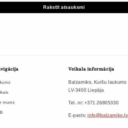
Rakstīt atsauksmi
vigācija
Veikala informācija
Balzamiko, Kuršu laukums
kums
LV-3400 Liepāja
ikals
r mums
Tel. nr: +371 26805330
2B
E-pasts:
info@balzamiko.lv