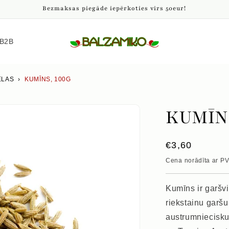
Bezmaksas piegāde iepērkoties virs 50eur!
B2B
ELAS
›
KUMĪNS, 100G
KUMĪNS
Parastā
€3,60
cena
Cena norādīta ar P
Kumīns ir garšvi
riekstainu garš
austrumniecisku 