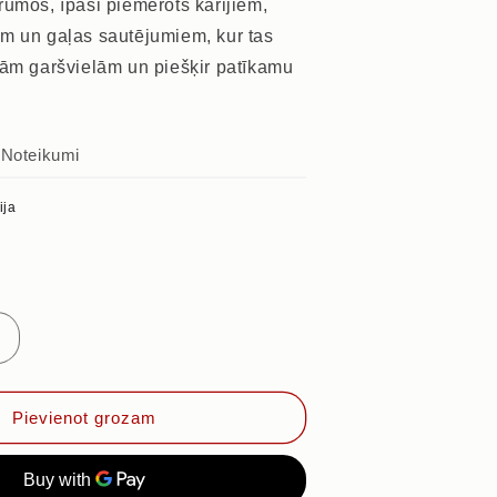
rumos, īpaši piemērots karijiem,
m un gaļas sautējumiem, kur tas
tām garšvielām un piešķir patīkamu
s
Noteikumi
ija
Palielināt
daudzumu
priekš
KUMĪNS,
Pievienot grozam
100g