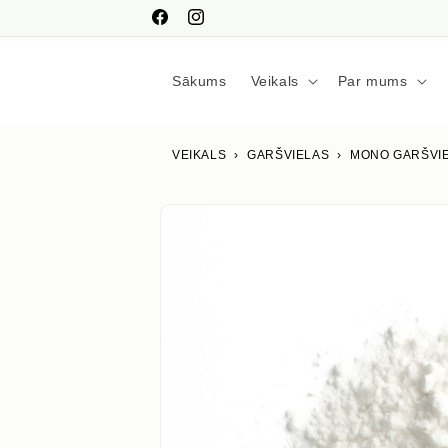
Pāriet
uz
Facebook
Instagram
saturu
Sākums
Veikals
Par mums
VEIKALS
›
GARŠVIELAS
›
MONO GARŠVI
Izlaist uz
produkta
informāciju