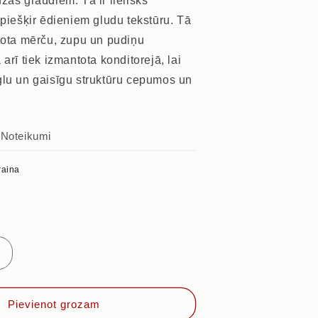
zas graudiem. Tā ir lielisks
 piešķir ēdieniem gludu tekstūru. Tā
ntota mērču, zupu un pudiņu
arī tiek izmantota konditorejā, lai
glu un gaisīgu struktūru cepumos un
s
Noteikumi
raina
Palielināt
daudzumu
priekš
S
KUKURŪZAS
Pievienot grozam