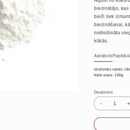
iegūst no kukurū
biezinātājs, kas
bieži tiek izma
biezināšanai, kā 
nodrošinātu vie
kūkās.
Apraksts
Papildu
Izcelsmes valsts: Uk
Neto svars: 100g
Daudzums
Samazināt
daudzumu
priekš
KUKURŪZA