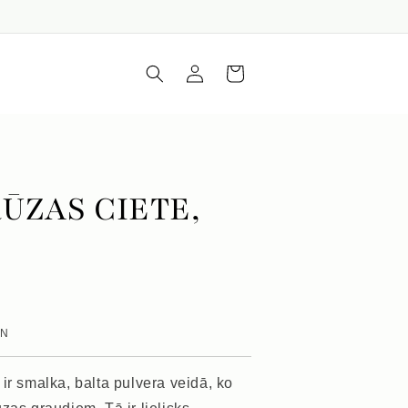
Iepirkumu
Piesakieties
grozs
ŪZAS CIETE,
VN
ir smalka, balta pulvera veidā, ko