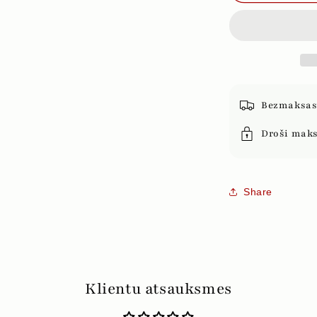
CIETE,
200g
Bezmaksas 
Droši mak
Share
Klientu atsauksmes