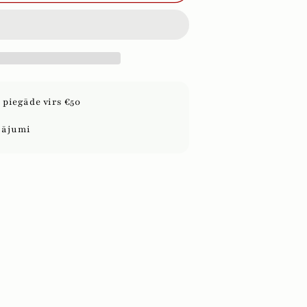
CIETE,
200g
piegāde virs €50
sājumi