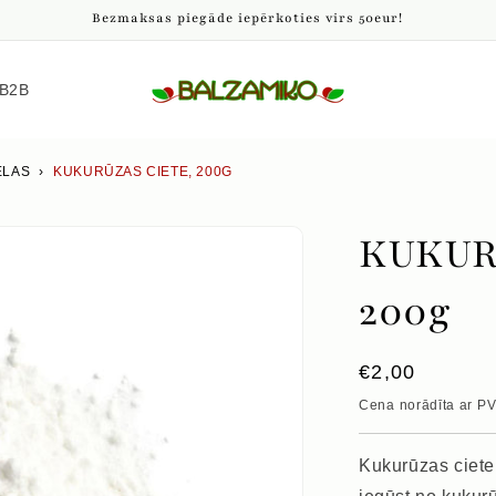
Bezmaksas piegāde iepērkoties virs 50eur!
B2B
ELAS
›
KUKURŪZAS CIETE, 200G
KUKUR
200g
Parastā
€2,00
cena
Cena norādīta ar P
Kukurūzas ciete 