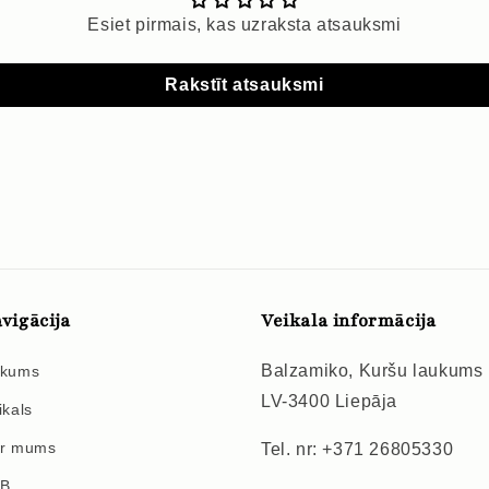
Esiet pirmais, kas uzraksta atsauksmi
Rakstīt atsauksmi
vigācija
Veikala informācija
Balzamiko, Kuršu laukums
kums
LV-3400 Liepāja
ikals
r mums
Tel. nr: +371 26805330
2B