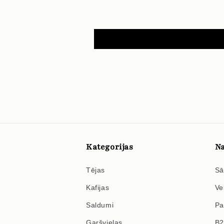
Kategorijas
Na
Tējas
Sā
Kafijas
Ve
Saldumi
Pa
Garšvielas
B