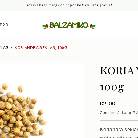
Bezmaksas piegāde iepērkoties virs 50eur!
B2B
ELAS
›
KORIANDRA SĒKLAS, 100G
KORIA
100g
Parastā
€2,00
cena
Cena norādīta ar P
Koriandra sēklas