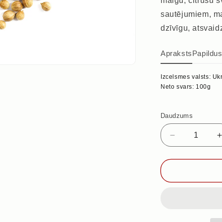
maigu, citrusu 
sautējumiem, m
dzīvīgu, atsvaid
Apraksts
Papildu
Izcelsmes valsts: Uk
Neto svars: 100g
Daudzums
Samazināt
daudzumu
priekš
KORIANDR
SĒKLAS,
100g