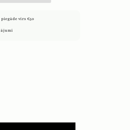
piegāde virs €50
sājumi