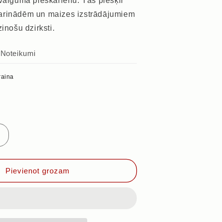
svaiguma pieskārienu. Tās piešķir
arinādēm un maizes izstrādājumiem
zinošu dzirksti.
s
Noteikumi
raina
Palielināt
daudzumu
priekš
A
KORIANDRA
Pievienot grozam
SĒKLAS,
100g