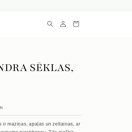
Iepirkumu
Piesakieties
grozs
NDRA SĒKLAS,
VN
 ir maziņas, apaļas un zeltainas, ar