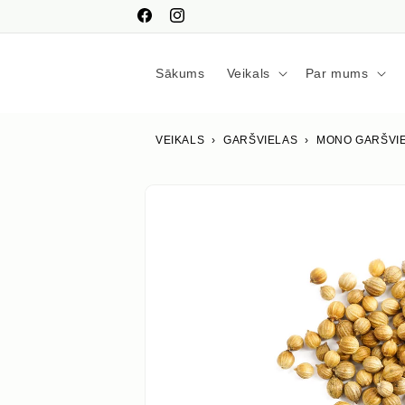
Pāriet
uz
Facebook
Instagram
saturu
Sākums
Veikals
Par mums
VEIKALS
›
GARŠVIELAS
›
MONO GARŠVI
Izlaist uz
produkta
informāciju