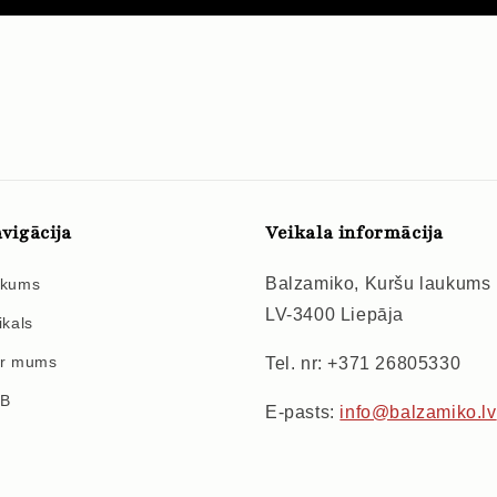
vigācija
Veikala informācija
Balzamiko, Kuršu laukums
kums
LV-3400 Liepāja
ikals
r mums
Tel. nr: +371 26805330
2B
E-pasts:
info@balzamiko.lv