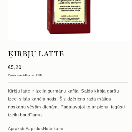
Atvērt
mediju
ĶIRBJU LATTE
1
modālajā
logā
Parastā
€5,20
cena
Cena norādīta ar PVN
Ķirbju latte ir izcila gurmānu kafija. Saldo ķirbja garšu
izceļ siltās kanēļa notis. Šis dzēriens rada mājīgu
noskaņu vēsām dienām. Pagatavojot to ar pienu, iegūsti
izcilu baudījumu.
Apraksts
Papildus
Noteikumi