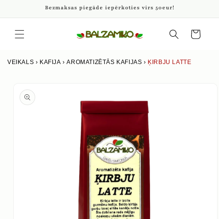
Pāriet
Bezmaksas piegāde iepērkoties virs 50eur!
uz
saturu
Iepirkumu
grozs
VEIKALS
›
KAFIJA
›
AROMATIZĒTĀS KAFIJAS
›
ĶIRBJU LATTE
Izlaist uz
produkta
informāciju