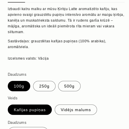
Izbaudi katru malku ar mūsu Ķirbju Latte aromatizēto kafiju, kas
apvieno svaigi grauzdētu pupiņu intensīvo aromātu ar maigu ķirbja,
kanēļa un muskatrieksta saldumu. Tā ir rudens garša krūzē –
mājīga, aromātiska un ideāli piemērota rīta mieram vai vakara
siltumam.
Sastāvdaļas: grauzdētas kafijas pupiņas (100% arabika),
aromātviela.
Izcelsmes valsts: Vācija
Daudzums
100g
250g
500g
Veids
Kafijas pupiņas
Vidējs malums
Daudzums