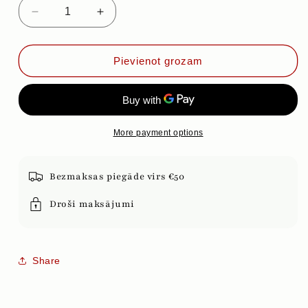
Samazināt
Palielināt
daudzumu
daudzumu
priekš
priekš
ĶIRBJU
ĶIRBJU
Pievienot grozam
LATTE
LATTE
More payment options
Bezmaksas piegāde virs €50
Droši maksājumi
Share