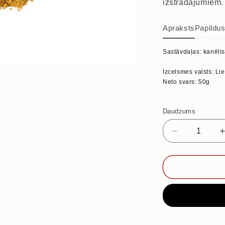
izstrādājumiem.
Apraksts
Papildu
Sastāvdaļas: kanēlis
Izcelsmes valsts: Li
Neto svars: 50g
Daudzums
Samazināt
daudzumu
priekš
KAFIJAI,
50g