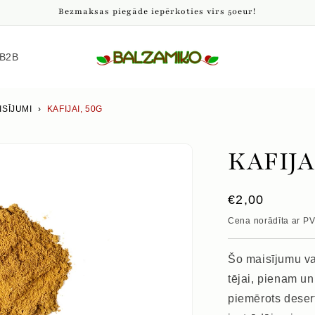
Bezmaksas piegāde iepērkoties virs 50eur!
B2B
ISĪJUMI
›
KAFIJAI, 50G
KAFIJA
Parastā
€2,00
cena
Cena norādīta ar P
Šo maisījumu var 
tējai, pienam un
piemērots deser