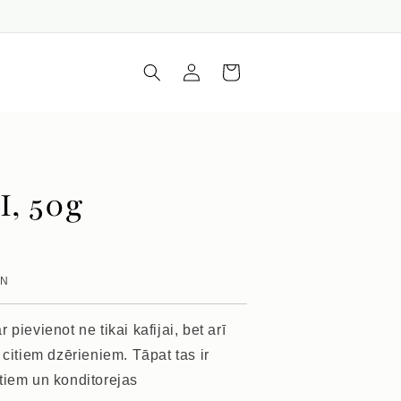
Iepirkumu
Piesakieties
grozs
I, 50g
VN
pievienot ne tikai kafijai, bet arī
 citiem dzērieniem. Tāpat tas ir
tiem un konditorejas