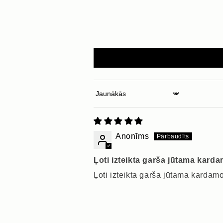
Sort by
Anonīms
Ļoti izteikta garša jūtama kard
Ļoti izteikta garša jūtama kardam