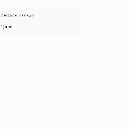
piegāde virs €50
sājumi