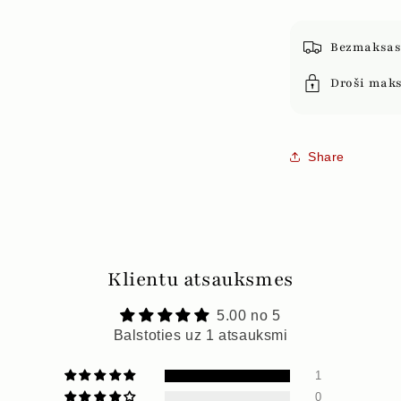
Bezmaksas 
Droši mak
Share
Klientu atsauksmes
5.00 no 5
Balstoties uz 1 atsauksmi
1
0