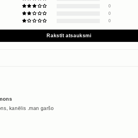
0
0
0
Rakstīt atsauksmi
amons
ons, kanēlis .man garšo