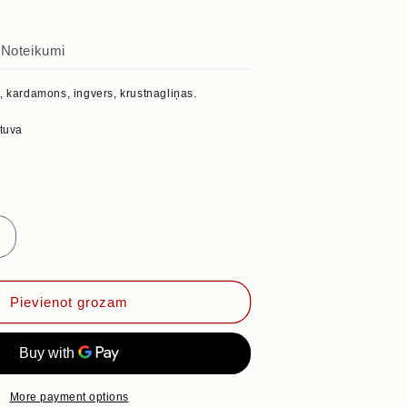
s
Noteikumi
, kardamons, ingvers, krustnagliņas.
etuva
Palielināt
daudzumu
priekš
KAFIJAI,
Pievienot grozam
50g
More payment options