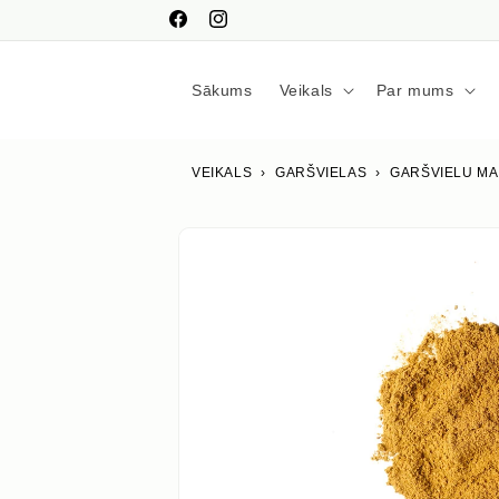
Pāriet
uz
Facebook
Instagram
saturu
Sākums
Veikals
Par mums
VEIKALS
›
GARŠVIELAS
›
GARŠVIELU MA
Izlaist uz
produkta
informāciju