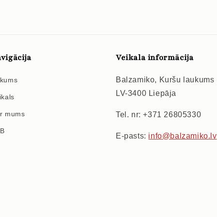
vigācija
Veikala informācija
Balzamiko, Kuršu laukums
kums
LV-3400 Liepāja
ikals
r mums
Tel. nr: +371 26805330
2B
E-pasts:
info@balzamiko.lv