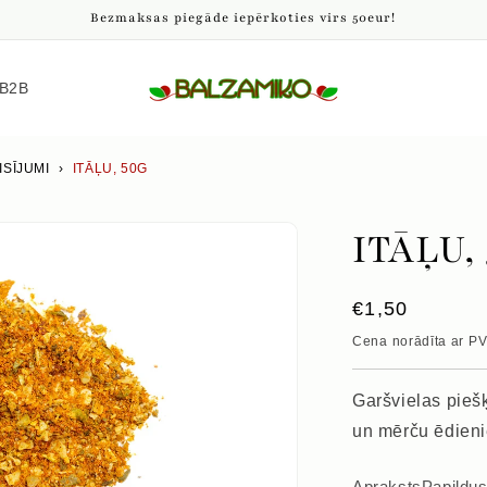
Bezmaksas piegāde iepērkoties virs 50eur!
B2B
ISĪJUMI
›
ITĀĻU, 50G
ITĀĻU,
Parastā
€1,50
cena
Cena norādīta ar P
Garšvielas piešķ
un mērču ēdien
Apraksts
Papildu