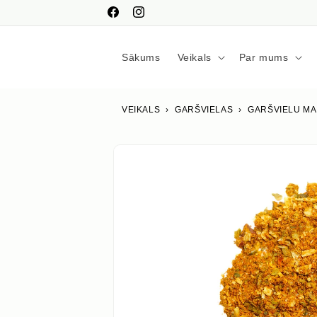
Pāriet
uz
Facebook
Instagram
saturu
Sākums
Veikals
Par mums
VEIKALS
›
GARŠVIELAS
›
GARŠVIELU MA
Izlaist uz
produkta
informāciju