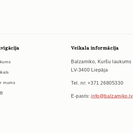
vigācija
Veikala informācija
Balzamiko, Kuršu laukums
kums
LV-3400 Liepāja
ikals
r mums
Tel. nr: +371 26805330
2B
E-pasts:
info@balzamiko.lv