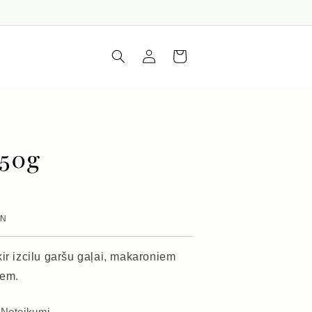
Iepirkumu
Piesakieties
grozs
 50g
VN
ir izcilu garšu gaļai, makaroniem
iem.
s
Noteikumi