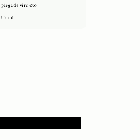
piegāde virs €50
sājumi