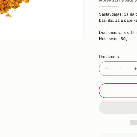
Sastāvdaļas: Saldā pa
baziliks, zaļā paprik
Izcelsmes valsts: Li
Neto svars: 50g
Daudzums
Samazināt
daudzumu
priekš
ITĀĻU,
50g