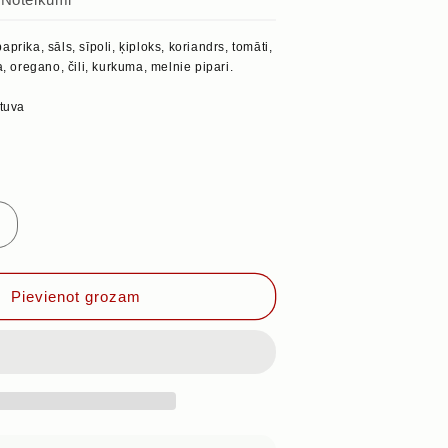
prika, sāls, sīpoli, ķiploks, koriandrs, tomāti,
a, oregano, čili, kurkuma, melnie pipari.
etuva
Palielināt
daudzumu
priekš
ITĀĻU,
Pievienot grozam
50g