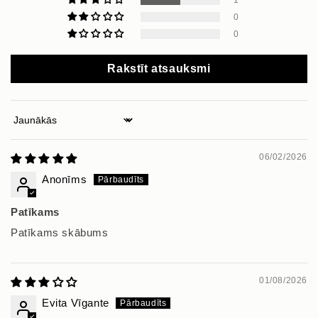
0
0
Rakstīt atsauksmi
Sort by
06/02/2026
Anonīms
Patīkams
Patīkams skābums
01/08/2026
Evita Vīgante