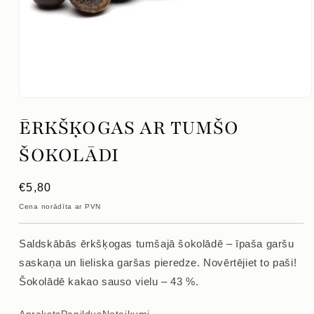
Atvērt
mediju
ĒRKŠĶOGAS AR TUMŠO
1
modālajā
logā
ŠOKOLĀDI
Parastā
€5,80
cena
Cena norādīta ar PVN
Saldskābās ērkšķogas tumšajā šokolādē – īpaša garšu
saskaņa un lieliska garšas pieredze. Novērtējiet to paši!
Šokolādē kakao sauso vielu – 43 %.