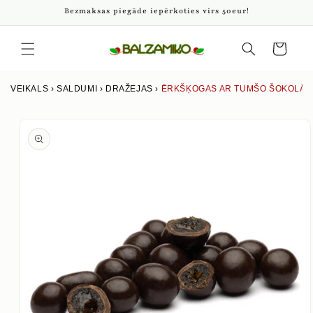
Pāriet
Bezmaksas piegāde iepērkoties virs 50eur!
uz
saturu
Iepirkumu
grozs
VEIKALS
›
SALDUMI
›
DRAŽEJAS
›
ĒRKŠĶOGAS AR TUMŠO ŠOKOLĀD
Izlaist uz
produkta
informāciju