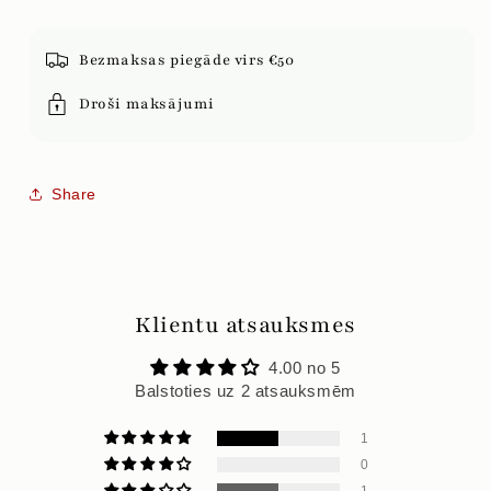
Bezmaksas piegāde virs €50
Droši maksājumi
Share
Klientu atsauksmes
4.00 no 5
Balstoties uz 2 atsauksmēm
1
0
1