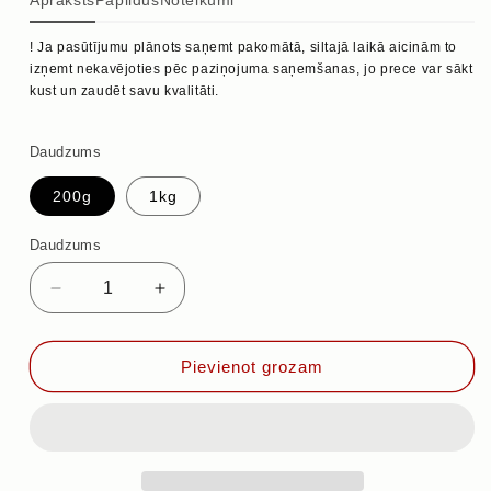
Apraksts
Papildus
Noteikumi
! Ja pasūtījumu plānots saņemt pakomātā, siltajā laikā aicinām to
izņemt nekavējoties pēc paziņojuma saņemšanas, jo prece var sākt
kust un zaudēt savu kvalitāti.
Daudzums
200g
1kg
Daudzums
Samazināt
Palielināt
daudzumu
daudzumu
priekš
priekš
ĒRKŠĶOGAS
ĒRKŠĶOGAS
Pievienot grozam
AR
AR
TUMŠO
TUMŠO
ŠOKOLĀDI
ŠOKOLĀDI