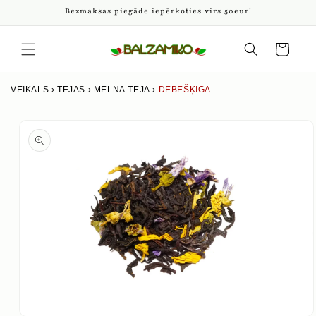
Pāriet
Bezmaksas piegāde iepērkoties virs 50eur!
uz
saturu
Iepirkumu
grozs
VEIKALS
›
TĒJAS
›
MELNĀ TĒJA
›
DEBEŠĶĪGĀ
Izlaist uz
produkta
informāciju