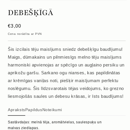
Atvērt
mediju
DEBEŠĶĪGĀ
1
modālajā
logā
Parastā
€3,00
cena
Cena norādīta ar PVN
Šis izcilais tēju maisījums sniedz debešķīgu baudījumu!
Maigs, dūmakains un pilnmiesīgs melno tēju maisījums
harmoniski apvienojas ar spēcīgo un augļaino persiku un
aprikožu garšu. Sarkano ogu nianses, kas papildinātas
ar krēmīgas vaniļas noti, piešķir maisījumam perfektu
noslēgumu. Šis līdzsvarotais tējas veidojums, ko grezno
liesmojošās saules un debesu krāsas, ir īsts baudījums!
Apraksts
Papildus
Noteikumi
Sastāvdaļas: melnā tēja, aromātvielas, saulespuķu un
malvas ziedlapas.