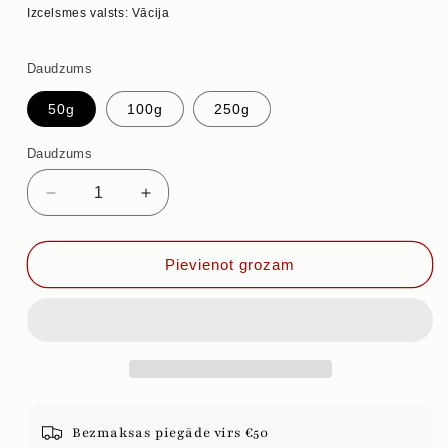
Izcelsmes valsts: Vācija
Daudzums
50g
100g
250g
Daudzums
Samazināt
Palielināt
daudzumu
daudzumu
priekš
priekš
DEBEŠĶĪGĀ
DEBEŠĶĪGĀ
Pievienot grozam
Bezmaksas piegāde virs €50