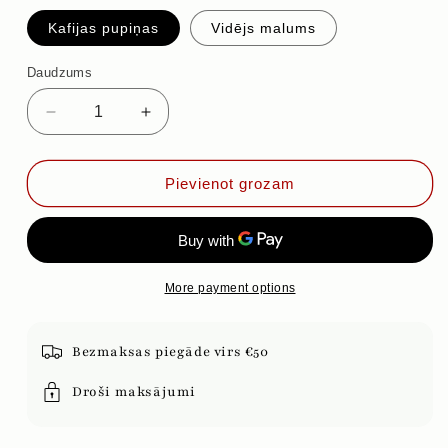
Kafijas pupiņas
Vidējs malums
Daudzums
Samazināt
Palielināt
daudzumu
daudzumu
priekš
priekš
BEĻĢU
BEĻĢU
Pievienot grozam
VAFELE
VAFELE
More payment options
Bezmaksas piegāde virs €50
Droši maksājumi