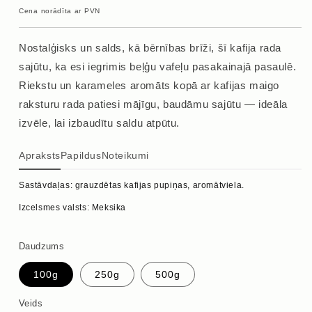
cena
Cena norādīta ar PVN
Nostalģisks un salds, kā bērnības brīži, šī kafija rada
sajūtu, ka esi iegrimis beļģu vafeļu pasakainajā pasaulē.
Riekstu un karameles aromāts kopā ar kafijas maigo
raksturu rada patiesi mājīgu, baudāmu sajūtu — ideāla
izvēle, lai izbaudītu saldu atpūtu.
Apraksts
Papildus
Noteikumi
Sastāvdaļas: grauzdētas kafijas pupiņas, aromātviela.
Izcelsmes valsts: Meksika
Daudzums
100g
250g
500g
Veids