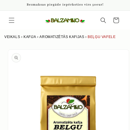
Pāriet
Bezmaksas piegāde iepērkoties virs 50eur!
uz
saturu
Iepirkumu
grozs
VEIKALS
›
KAFIJA
›
AROMATIZĒTĀS KAFIJAS
›
BEĻĢU VAFELE
Izlaist uz
produkta
informāciju