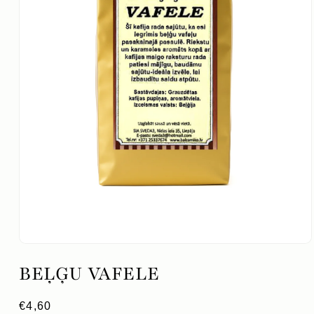
Atvērt
mediju
BEĻĢU VAFELE
1
modālajā
logā
Parastā
€4,60