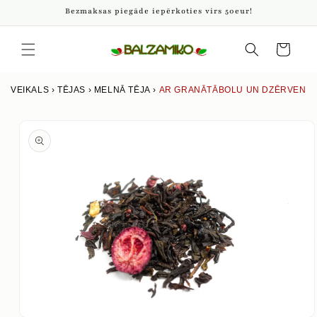
Pāriet
Bezmaksas piegāde iepērkoties virs 50eur!
uz
saturu
Iepirkumu
grozs
VEIKALS
›
TĒJAS
›
MELNĀ TĒJA
›
AR GRANĀTĀBOLU UN DZĒRVENĒ
Izlaist uz
produkta
informāciju