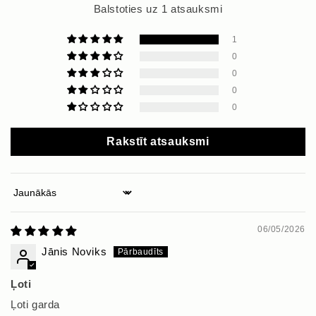
Balstoties uz 1 atsauksmi
1
0
0
0
0
Rakstīt atsauksmi
Sort by
06/05/2026
Jānis Noviks
Ļoti
Ļoti garda