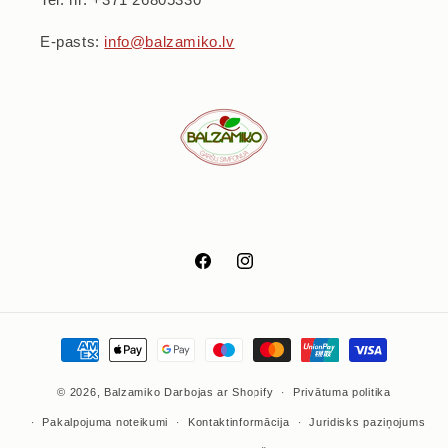
E-pasts:
info@balzamiko.lv
Facebook
Instagram
Maksājumu
metodes
© 2026,
Balzamiko
Darbojas ar Shopify
Privātuma politika
Pakalpojuma noteikumi
Kontaktinformācija
Juridisks paziņojums