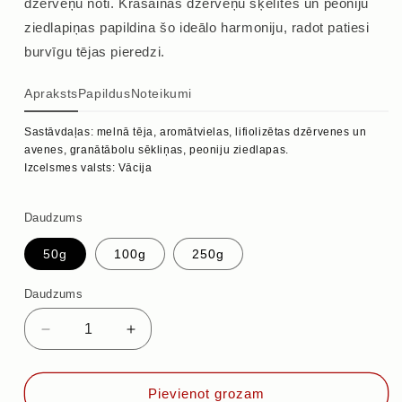
dzērveņu noti. Krāsainas dzērveņu šķēlītes un peoniju
ziedlapiņas papildina šo ideālo harmoniju, radot patiesi
burvīgu tējas pieredzi.
Apraksts
Papildus
Noteikumi
Sastāvdaļas: melnā tēja, aromātvielas, lifiolizētas dzērvenes un
avenes, granātābolu sēkliņas, peoniju ziedlapas.
Izcelsmes valsts: Vācija
Daudzums
50g
100g
250g
Daudzums
Samazināt
Palielināt
daudzumu
daudzumu
priekš
priekš
AR
AR
Pievienot grozam