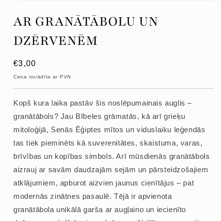
Atvērt
mediju
AR GRANĀTĀBOLU UN
1
modālajā
logā
DZĒRVENĒM
Parastā
€3,00
cena
Cena norādīta ar PVN
Kopš kura laika pastāv šis noslēpumainais auglis –
granātābols? Jau Bībeles grāmatās, kā arī grieķu
mitoloģijā, Senās Ēģiptes mītos un viduslaiku leģendās
tas tiek pieminēts kā suverenitātes, skaistuma, varas,
brīvības un kopības simbols. Arī mūsdienās granātābols
aizrauj ar savām daudzajām sejām un pārsteidzošajiem
atklājumiem, apburot aizvien jaunus cienītājus – pat
modernās zinātnes pasaulē. Tējā ir apvienota
granātābola unikālā garša ar augļaino un iecienīto