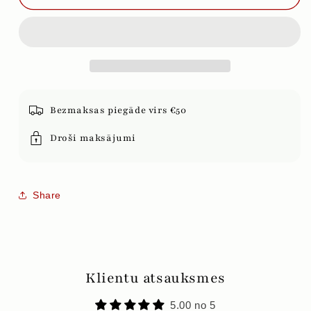
GRANĀTĀBOLU
GRANĀTĀBOLU
UN
UN
DZĒRVENĒM
DZĒRVENĒM
Bezmaksas piegāde virs €50
Droši maksājumi
Share
Klientu atsauksmes
5.00 no 5