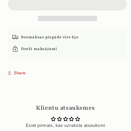
AR
AR
GABALIŅIEM,
GABALIŅIEM,
1l
1l
Bezmaksas piegāde virs €50
Droši maksājumi
Share
Klientu atsauksmes
Esiet pirmais, kas uzraksta atsauksmi