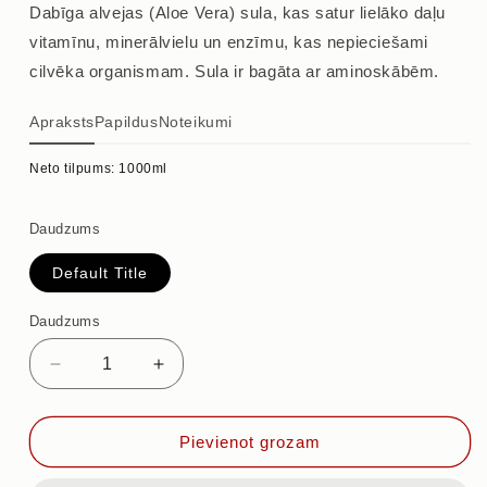
Dabīga alvejas (Aloe Vera) sula, kas satur lielāko daļu
vitamīnu, minerālvielu un enzīmu, kas nepieciešami
cilvēka organismam. Sula ir bagāta ar aminoskābēm.
Apraksts
Papildus
Noteikumi
Neto tilpums: 1000ml
Daudzums
Default Title
Daudzums
Samazināt
Palielināt
daudzumu
daudzumu
priekš
priekš
ALVEJAS
ALVEJAS
Pievienot grozam
SULA
SULA