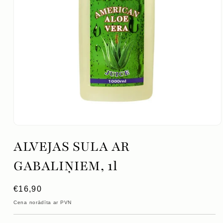
Atvērt
mediju
ALVEJAS SULA AR
1
modālajā
logā
GABALIŅIEM, 1l
Parastā
€16,90
cena
Cena norādīta ar PVN