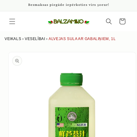
Pāriet
Bezmaksas piegāde iepērkoties virs 50eur!
uz
saturu
Iepirkumu
grozs
VEIKALS
›
VESELĪBAI
›
ALVEJAS SULA AR GABALIŅIEM, 1L
Izlaist uz
produkta
informāciju