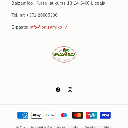
Balzamiko, Kuršu laukums 13 LV-3400 Liepāja
Tel. nr: +371 26805330
E-pasts:
info@balzamiko.lv
Facebook
Instagram
Maksājumu
metodes
© 2026,
Balzamiko
Darbojas ar Shopify
Privātuma politika