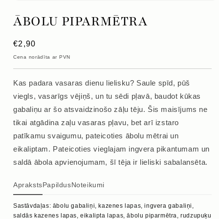
Atvērt
mediju
ĀBOLU PIPARMĒTRA
1
modālajā
logā
Parastā
€2,90
cena
Cena norādīta ar PVN
Kas padara vasaras dienu lielisku? Saule spīd, pūš
viegls, vasarīgs vējiņš, un tu sēdi pļavā, baudot kūkas
gabaliņu ar šo atsvaidzinošo zāļu tēju. Šis maisījums ne
tikai atgādina zaļu vasaras pļavu, bet arī izstaro
patīkamu svaigumu, pateicoties ābolu mētrai un
eikaliptam. Pateicoties vieglajam ingvera pikantumam un
saldā ābola apvienojumam, šī tēja ir lieliski sabalansēta.
Apraksts
Papildus
Noteikumi
Sastāvdaļas: ābolu gabaliņi, kazenes lapas, ingvera gabaliņi,
saldās kazenes lapas, eikalipta lapas, ābolu piparmētra, rudzupuķu