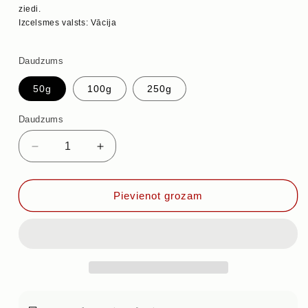
ziedi.
Izcelsmes valsts: Vācija
Daudzums
50g
100g
250g
Daudzums
Samazināt
Palielināt
daudzumu
daudzumu
priekš
priekš
ĀBOLU
ĀBOLU
Pievienot grozam
PIPARMĒTRA
PIPARMĒTRA