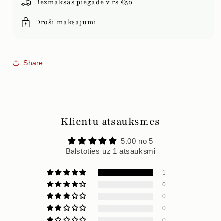
Bezmaksas piegāde virs €50
Droši maksājumi
Share
Klientu atsauksmes
5.00 no 5
Balstoties uz 1 atsauksmi
1
0
0
0
0