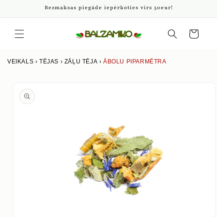
Pāriet
Bezmaksas piegāde iepērkoties virs 50eur!
uz
saturu
Iepirkumu
grozs
VEIKALS
›
TĒJAS
›
ZĀĻU TĒJA
›
ĀBOLU PIPARMĒTRA
Izlaist uz
produkta
informāciju