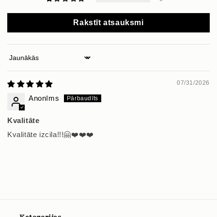
Rakstīt atsauksmi
Sort by
07/31/2026
Anonīms
Kvalitāte
Kvalitāte izcila!!!🤗❤️❤️❤️